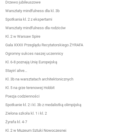
Drzewo jubileuszowe
Warsztaty mindfulness dla kl. 3b
Spotkania kl. 2 z ekspertami
Warsztaty mindfulness dla rodziców
Kl. 2 w Warsaw Spire
Gala XXXII Przeglądu Recytatorskiego ŻYRAFA
Ogromny sukces naszej uczennicy
Kl. 6-8 poznają Unię Europejską
Stayin' alive...
Kl. 3b na warsztatach architektonicznych
Kl. 5 na grze terenowej Hobbit
Poezja codzienności
Spotkanie kl. 2 i kl. 3b z medalistką olimpijską
Zielona szkoła kl. 1 i kl. 2
Żyrafa kl. 4-7
Kl. 2 w Muzeum Sztuki Nowoczesnej