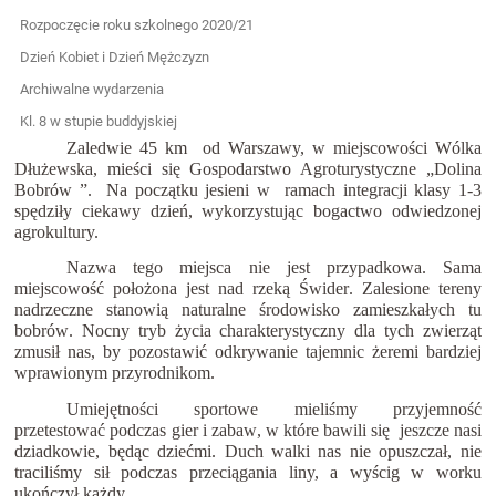
Rozpoczęcie roku szkolnego 2020/21
Dzień Kobiet i Dzień Mężczyzn
Archiwalne wydarzenia
Kl. 8 w stupie buddyjskiej
Zaledwie 45 km od Warszawy, w miejscowości Wólka
Dłużewska, mieści się Gospodarstwo Agroturystyczne „Dolina
Bobrów ”. Na początku jesieni w ramach integracji klas
y 1-3
spędziły ciekawy dzień, wykorzystując bogactwo odwiedzonej
agrokultury.
Nazwa teg
o miejsca nie jest przypadkowa. Sama
miejscowość
 położona jest nad rzeką Świder. Zalesione tereny 
nadrzeczne stanowią
naturalne środowisko zamieszkałych tu 
bobrów
.
 Nocny tryb życia charakterystyczny dla tych zwierząt 
zmusił nas, by pozostawić odkr
ywanie tajemnic
żeremi
 bardziej 
wprawionym przyrodnikom. 
Umiejętności sportowe mieliśmy przyjemność 
przetestować podczas gier i zabaw,
w które bawili się  jeszcze nasi 
dziadkowie, będąc dziećmi. Duch walki nas nie opuszczał, nie 
traciliśm
y sił podczas przeciągania liny
, a wyścig w worku 
ukończył każdy.