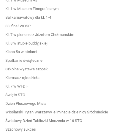
Kl. 1 w Muzeum ASP
Kl. 1 w Muzeum Etnograficznym
Bal karnawałowy dla kl. 1-4
33. finał WOŚP
Kl. 7 w plenerze z Józefem Chełmońskim
Kl. 8 w stupie buddyjskiej
Klasa 5a w stolarni
Spotkanie świąteczne
Szkolna wystawa szopek
Kiermasz rękodzieła
Kl. 7 w WFDiF
Święto STO
Dzień Pluszowego Misia
Wioślarski Tytan Warszawy, eliminacje dzielnicy Śródmieście
Światowy Dzień Tabliczki Mnożenia w 16 STO
Szachowy sukces