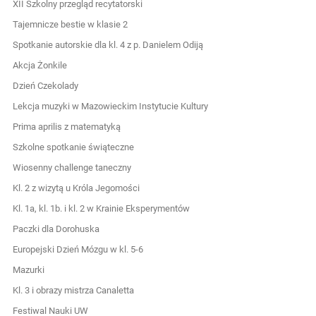
XII Szkolny przegląd recytatorski
Tajemnicze bestie w klasie 2
Spotkanie autorskie dla kl. 4 z p. Danielem Odiją
Akcja Żonkile
Dzień Czekolady
Lekcja muzyki w Mazowieckim Instytucie Kultury
Prima aprilis z matematyką
Szkolne spotkanie świąteczne
Wiosenny challenge taneczny
Kl. 2 z wizytą u Króla Jegomości
Kl. 1a, kl. 1b. i kl. 2 w Krainie Eksperymentów
Paczki dla Dorohuska
Europejski Dzień Mózgu w kl. 5-6
Mazurki
Kl. 3 i obrazy mistrza Canaletta
Festiwal Nauki UW