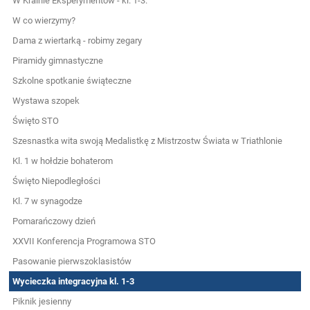
W Krainie Eksperymentów - kl. 1-3.
W co wierzymy?
Dama z wiertarką - robimy zegary
Piramidy gimnastyczne
Szkolne spotkanie świąteczne
Wystawa szopek
Święto STO
Szesnastka wita swoją Medalistkę z Mistrzostw Świata w Triathlonie
Kl. 1 w hołdzie bohaterom
Święto Niepodległości
Kl. 7 w synagodze
Pomarańczowy dzień
XXVII Konferencja Programowa STO
Pasowanie pierwszoklasistów
Wycieczka integracyjna kl. 1-3
Piknik jesienny