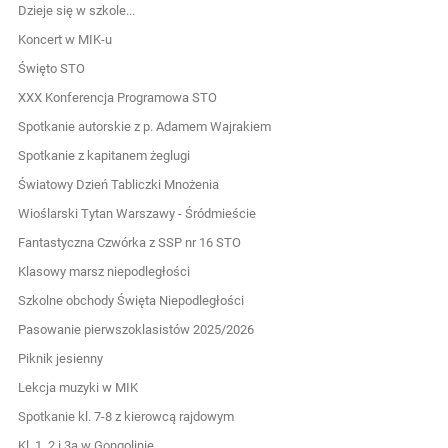
Dzieje się w szkole...
Koncert w MIK-u
Święto STO
XXX Konferencja Programowa STO
Spotkanie autorskie z p. Adamem Wajrakiem
Spotkanie z kapitanem żeglugi
Światowy Dzień Tabliczki Mnożenia
Wioślarski Tytan Warszawy - Śródmieście
Fantastyczna Czwórka z SSP nr 16 STO
Klasowy marsz niepodległości
Szkolne obchody Święta Niepodległości
Pasowanie pierwszoklasistów 2025/2026
Piknik jesienny
Lekcja muzyki w MIK
Spotkanie kl. 7-8 z kierowcą rajdowym
Kl. 1, 2 i 3a w Gongolinie