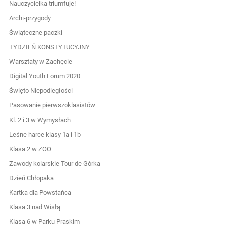
Nauczycielka triumfuje!
Archi-przygody
Świąteczne paczki
TYDZIEŃ KONSTYTUCYJNY
Warsztaty w Zachęcie
Digital Youth Forum 2020
Święto Niepodległości
Pasowanie pierwszoklasistów
Kl. 2 i 3 w Wymysłach
Leśne harce klasy 1a i 1b
Klasa 2 w ZOO
Zawody kolarskie Tour de Górka
Dzień Chłopaka
Kartka dla Powstańca
Klasa 3 nad Wisłą
Klasa 6 w Parku Praskim