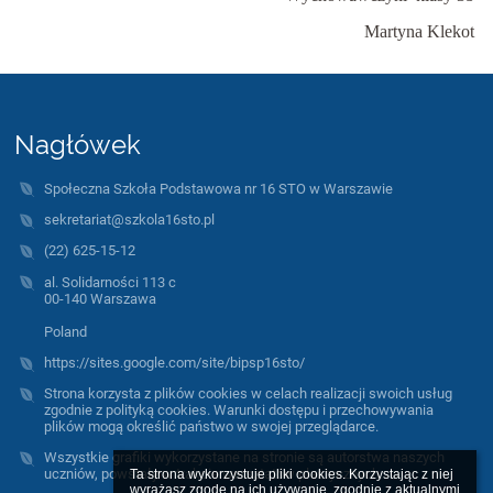
Martyna Klekot
Nagłówek
Społeczna Szkoła Podstawowa nr 16 STO w Warszawie
sekretariat@szkola16sto.pl
(22) 625-15-12
al. Solidarności 113 c
00-140 Warszawa
Poland
https://sites.google.com/site/bipsp16sto/
Strona korzysta z plików cookies w celach realizacji swoich usług
zgodnie z polityką cookies. Warunki dostępu i przechowywania
plików mogą określić państwo w swojej przeglądarce.
Wszystkie grafiki wykorzystane na stronie są autorstwa naszych
uczniów, powstały w trakcie warsztatów plastycznych.
Ta strona wykorzystuje pliki cookies. Korzystając z niej 
wyrażasz zgodę na ich używanie, zgodnie z aktualnymi 