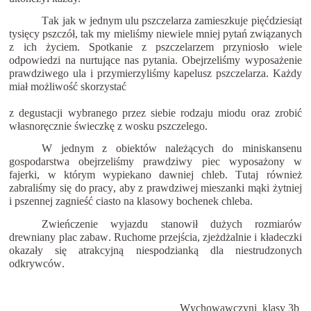
Tak jak w jednym ulu pszczelarza zamieszkuje pięćdziesiąt 
tysięcy pszczół, tak my mieliśmy niewiele mniej pytań związanych 
z ich życiem. Spotkanie z pszczelarzem przyniosło wiele 
odpowiedzi na nurtujące nas pytania. Obejrzeliś
my wyposażenie 
pra
wdziwego ula
i 
przymierzyliśmy kapelusz pszczelarza. 
Każdy 
miał możliwość skorzystać 
z degustacji wybranego przez siebie rodzaju miodu oraz zrobić 
własnoręcznie świeczkę z wosku pszczelego.
W jednym z obiektów należących do miniskansenu 
gospodarstwa obejrzeliśmy prawdziwy piec wyposażony w 
fajerki, w którym wypiekano dawniej chleb. Tutaj również 
zabraliśmy się do pracy, aby z prawdziwej mieszanki mąki żytniej 
i pszennej z
agnieść ciasto na klasowy bochenek chleba.
Zwieńczenie wyjazdu stanowił dużych rozmiarów 
drewniany plac zabaw. 
Ruchome przejścia, zjeżdżalnie i kładeczki 
okazały się atrakcyjną niespodzianką dla niestrudzonych 
odkrywców.
Wychowawczyni  klasy 3b