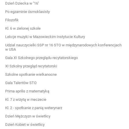
Dzień Dziecka w ''16''
Po egzaminie ósmoklasisty
Filozofik
Kl. 6 w zielonej szkole
Lekcje muzyki w Mazowieckim Instytucie Kultury
Udział nauczycielki SSP nr 16 STO w międzynarodowych konferencjach
w USA
Gala XI Szkolnego przeglądu recytatorskiego
XI Szkolny przegląd recytatorski
Szkolne spotkanie wielkanocne
Gala Talentów STO
Prima aprilis z matematyką
Kl. 7 z wizytą w meczecie
Kl. 2 - spotkanie z panią weterynarz
Dzień Mężczyzn w świetlicy
Dzień Kobiet w świetlicy