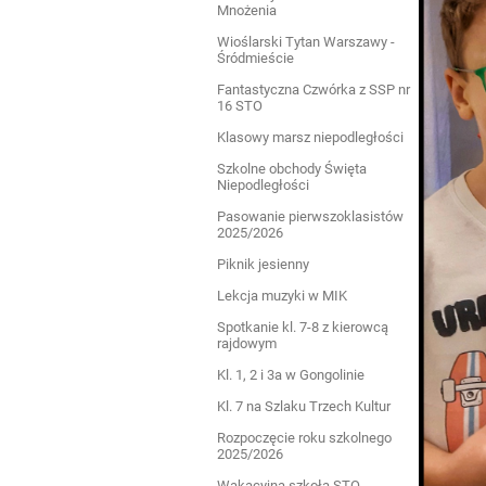
Mnożenia
Wioślarski Tytan Warszawy -
Śródmieście
Fantastyczna Czwórka z SSP nr
16 STO
Klasowy marsz niepodległości
Szkolne obchody Święta
Niepodległości
Pasowanie pierwszoklasistów
2025/2026
Piknik jesienny
Lekcja muzyki w MIK
Spotkanie kl. 7-8 z kierowcą
rajdowym
Kl. 1, 2 i 3a w Gongolinie
Kl. 7 na Szlaku Trzech Kultur
Rozpoczęcie roku szkolnego
2025/2026
Wakacyjna szkoła STO