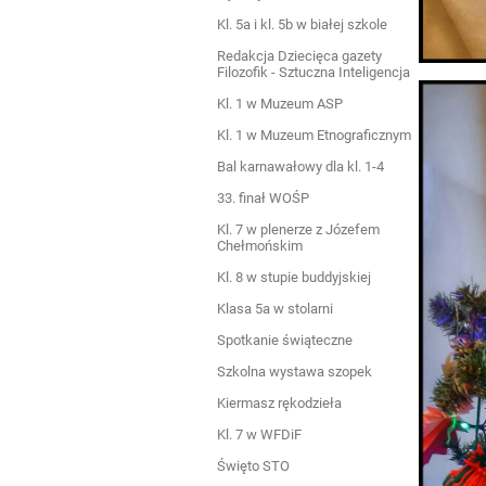
Kl. 5a i kl. 5b w białej szkole
Redakcja Dziecięca gazety
Filozofik - Sztuczna Inteligencja
Kl. 1 w Muzeum ASP
Kl. 1 w Muzeum Etnograficznym
Bal karnawałowy dla kl. 1-4
33. finał WOŚP
Kl. 7 w plenerze z Józefem
Chełmońskim
Kl. 8 w stupie buddyjskiej
Klasa 5a w stolarni
Spotkanie świąteczne
Szkolna wystawa szopek
Kiermasz rękodzieła
Kl. 7 w WFDiF
Święto STO