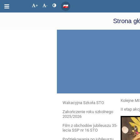
+
-
Strona g
Kolejne MI
Wydarzenia
Wakacyjna Szkoła STO
II etap akc
Zakończenie roku szkolnego
2025/2026
Film z obchodów jubileuszu 35-
lecia SSP nr 16 STO
Podziękowania po jubileuszu