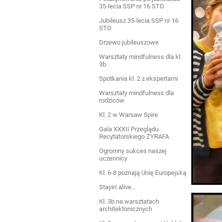
35-lecia SSP nr 16 STO
Jubileusz 35-lecia SSP nr 16
STO
Drzewo jubileuszowe
Warsztaty mindfulness dla kl.
3b
Spotkania kl. 2 z ekspertami
Warsztaty mindfulness dla
rodziców
Kl. 2 w Warsaw Spire
Gala XXXII Przeglądu
Recytatorskiego ŻYRAFA
Ogromny sukces naszej
uczennicy
Kl. 6-8 poznają Unię Europejską
Stayin' alive...
Kl. 3b na warsztatach
architektonicznych