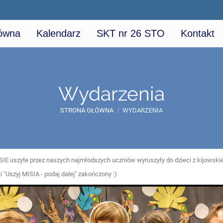
łówna
Kalendarz
SKT nr 26 STO
Kontakt
Wydarzenia
STRONA GŁÓWNA
/
WYDARZENIA
SIE uszyte przez naszych najmłodszych uczniów wyruszyły do dzieci z kijowskie
ji "Uszyj MISIA - podaj dalej" zakończony :)