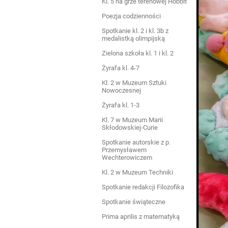
Kl. 5 na grze terenowej Hobbit
Poezja codzienności
Spotkanie kl. 2 i kl. 3b z
medalistką olimpijską
Zielona szkoła kl. 1 i kl. 2
Żyrafa kl. 4-7
Kl. 2 w Muzeum Sztuki
Nowoczesnej
Żyrafa kl. 1-3
Kl. 7 w Muzeum Marii
Skłodowskiej-Curie
Spotkanie autorskie z p.
Przemysławem
Wechterowiczem
Kl. 2 w Muzeum Techniki
Spotkanie redakcji Filozofika
Spotkanie świąteczne
Prima aprilis z matematyką