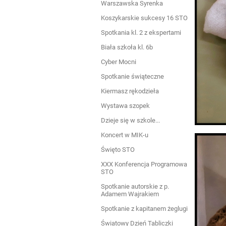
Warszawska Syrenka
Koszykarskie sukcesy 16 STO
Spotkania kl. 2 z ekspertami
Biała szkoła kl. 6b
Cyber Mocni
Spotkanie świąteczne
Kiermasz rękodzieła
Wystawa szopek
Dzieje się w szkole...
Koncert w MIK-u
Święto STO
XXX Konferencja Programowa
STO
Spotkanie autorskie z p.
Adamem Wajrakiem
Spotkanie z kapitanem żeglugi
Światowy Dzień Tabliczki