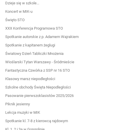
Dzieje się w szkole...
Koncert w MIK-u
Święto STO
XXX Konferencja Programowa STO
Spotkanie autorskie z p. Adamem Wajrakiem
Spotkanie z kapitanem żeglugi
Światowy Dzień Tabliczki Mnożenia
Wioślarski Tytan Warszawy - Śródmieście
Fantastyczna Czwórka z SSP nr 16 STO
Klasowy marsz niepodległości
Szkolne obchody Święta Niepodległości
Pasowanie pierwszoklasistów 2025/2026
Piknik jesienny
Lekcja muzyki w MIK
Spotkanie kl. 7-8 z kierowcą rajdowym
Kl. 1, 2 i 3a w Gongolinie