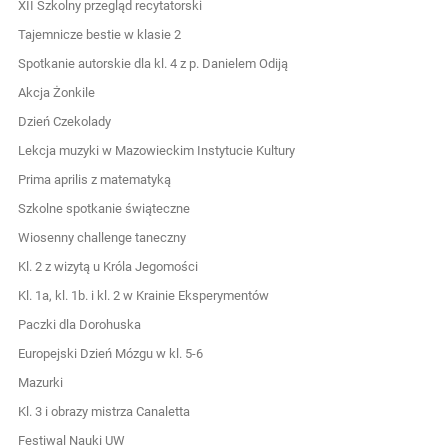
XII Szkolny przegląd recytatorski
Tajemnicze bestie w klasie 2
Spotkanie autorskie dla kl. 4 z p. Danielem Odiją
Akcja Żonkile
Dzień Czekolady
Lekcja muzyki w Mazowieckim Instytucie Kultury
Prima aprilis z matematyką
Szkolne spotkanie świąteczne
Wiosenny challenge taneczny
Kl. 2 z wizytą u Króla Jegomości
Kl. 1a, kl. 1b. i kl. 2 w Krainie Eksperymentów
Paczki dla Dorohuska
Europejski Dzień Mózgu w kl. 5-6
Mazurki
Kl. 3 i obrazy mistrza Canaletta
Festiwal Nauki UW