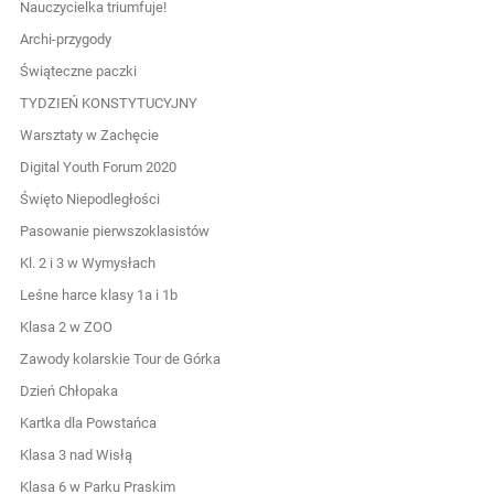
Nauczycielka triumfuje!
Archi-przygody
Świąteczne paczki
TYDZIEŃ KONSTYTUCYJNY
Warsztaty w Zachęcie
Digital Youth Forum 2020
Święto Niepodległości
Pasowanie pierwszoklasistów
Kl. 2 i 3 w Wymysłach
Leśne harce klasy 1a i 1b
Klasa 2 w ZOO
Zawody kolarskie Tour de Górka
Dzień Chłopaka
Kartka dla Powstańca
Klasa 3 nad Wisłą
Klasa 6 w Parku Praskim