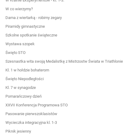
W Krainie Eksperymentów - kl. 1-3.
W co wierzymy?
Dama z wiertarką - robimy zegary
Piramidy gimnastyczne
Szkolne spotkanie świąteczne
Wystawa szopek
Święto STO
Szesnastka wita swoją Medalistkę z Mistrzostw Świata w Triathlonie
Kl. 1 w hołdzie bohaterom
Święto Niepodległości
Kl. 7 w synagodze
Pomarańczowy dzień
XXVII Konferencja Programowa STO
Pasowanie pierwszoklasistów
Wycieczka integracyjna kl. 1-3
Piknik jesienny