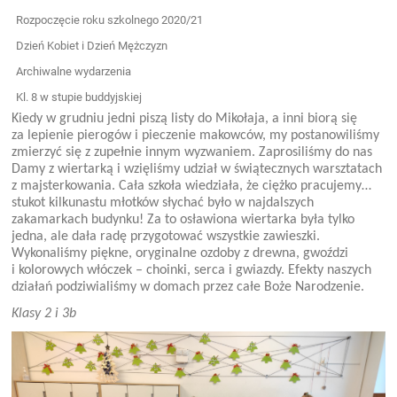
Rozpoczęcie roku szkolnego 2020/21
Dzień Kobiet i Dzień Mężczyzn
Archiwalne wydarzenia
Kl. 8 w stupie buddyjskiej
Kiedy w grudniu jedni piszą listy do Mikołaja, a inni biorą się
za lepienie pierogów i pieczenie makowców, my postanowiliśmy
zmierzyć się z zupełnie innym wyzwaniem. Zaprosiliśmy do nas
Damy z wiertarką i wzięliśmy udział w świątecznych warsztatach
z majsterkowania. Cała szkoła wiedziała, że ciężko pracujemy…
stukot kilkunastu młotków słychać było w najdalszych
zakamarkach budynku! Za to osławiona wiertarka była tylko
jedna, ale dała radę przygotować wszystkie zawieszki.
Wykonaliśmy piękne, oryginalne ozdoby z drewna, gwoździ
i kolorowych włóczek – choinki, serca i gwiazdy. Efekty naszych
działań podziwialiśmy w domach przez całe Boże Narodzenie.
Klasy 2 i 3b