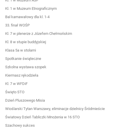
Kl. 1 w Muzeum ASP
Kl. 1 w Muzeum Etnograficznym
Bal karnawałowy dla kl. 1-4
33. finał WOŚP
Kl. 7 w plenerze z Józefem Chełmońskim
Kl. 8 w stupie buddyjskiej
Klasa 5a w stolarni
Spotkanie świąteczne
Szkolna wystawa szopek
Kiermasz rękodzieła
Kl. 7 w WFDiF
Święto STO
Dzień Pluszowego Misia
Wioślarski Tytan Warszawy, eliminacje dzielnicy Śródmieście
Światowy Dzień Tabliczki Mnożenia w 16 STO
Szachowy sukces