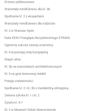
Drzewo jubileuszowe
Warsztaty mindfulness dla kl. 3b
Spotkania kl. 2 z ekspertami
Warsztaty mindfulness dla rodziców
Kl. 2 w Warsaw Spire
Gala XXXII Przeglądu Recytatorskiego ŻYRAFA
Ogromny sukces naszej uczennicy
Kl. 6-8 poznają Unię Europejską
Stayin' alive...
Kl. 3b na warsztatach architektonicznych
Kl. 5 na grze terenowej Hobbit
Poezja codzienności
Spotkanie kl. 2 i kl. 3b z medalistką olimpijską
Zielona szkoła kl. 1 i kl. 2
Żyrafa kl. 4-7
Kl. 2 w Muzeum Sztuki Nowoczesnej