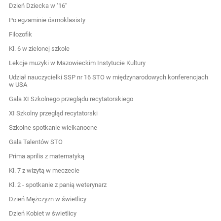
Dzień Dziecka w ''16''
Po egzaminie ósmoklasisty
Filozofik
Kl. 6 w zielonej szkole
Lekcje muzyki w Mazowieckim Instytucie Kultury
Udział nauczycielki SSP nr 16 STO w międzynarodowych konferencjach
w USA
Gala XI Szkolnego przeglądu recytatorskiego
XI Szkolny przegląd recytatorski
Szkolne spotkanie wielkanocne
Gala Talentów STO
Prima aprilis z matematyką
Kl. 7 z wizytą w meczecie
Kl. 2 - spotkanie z panią weterynarz
Dzień Mężczyzn w świetlicy
Dzień Kobiet w świetlicy