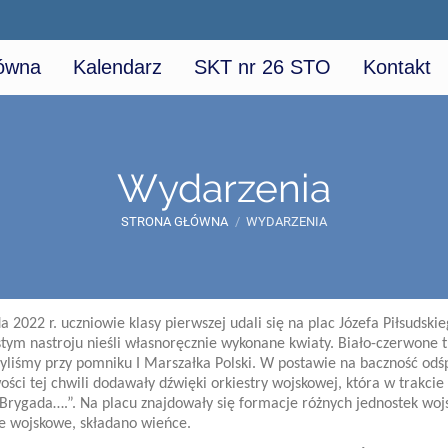
łówna
Kalendarz
SKT nr 26 STO
Kontakt
Wydarzenia
STRONA GŁÓWNA
/
WYDARZENIA
da 2022 r. uczniowie klasy pierwszej udali się na plac Józefa Piłsuds
tym nastroju nieśli własnoręcznie wykonane kwiaty. Biało-czerwone t
żyliśmy przy pomniku I Marszałka Polski. W postawie na baczność odś
ści tej chwili dodawały dźwięki orkiestry wojskowej, która w trakci
Brygada….”. Na placu znajdowały się formacje różnych jednostek wojs
e wojskowe, składano wieńce.