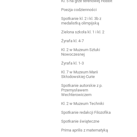
Kl. 5 na grze terenowej Hobbit
Poezja codzienności
Spotkanie kl. 2 i kl. 3b z
medalistką olimpijską
Zielona szkoła kl. 1 i kl. 2
Żyrafa kl. 4-7
Kl. 2 w Muzeum Sztuki
Nowoczesnej
Żyrafa kl. 1-3
Kl. 7 w Muzeum Marii
Skłodowskiej-Curie
Spotkanie autorskie z p.
Przemysławem
Wechterowiczem
Kl. 2 w Muzeum Techniki
Spotkanie redakcji Filozofika
Spotkanie świąteczne
Prima aprilis z matematyką