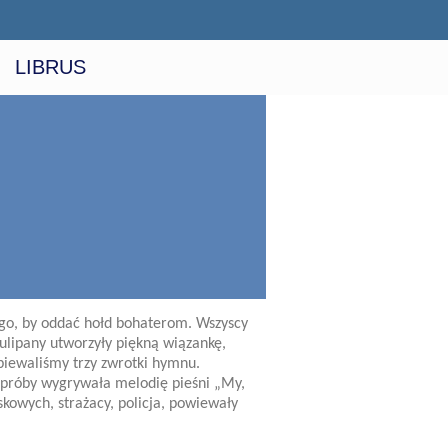
LIBRUS
kiego, by oddać hołd bohaterom. Wszyscy
ulipany utworzyły piękną wiązankę,
piewaliśmy trzy zwrotki hymnu.
e próby wygrywała melodię pieśni „My,
kowych, strażacy, policja, powiewały