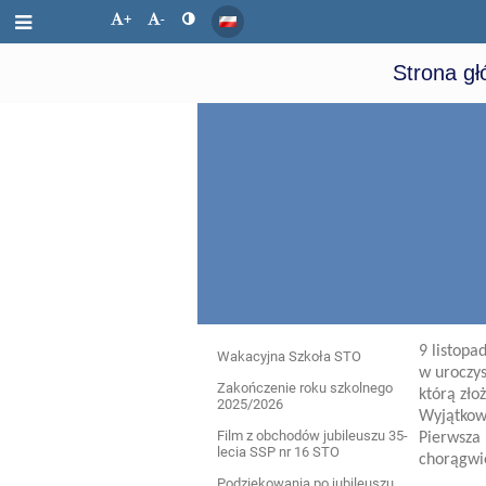
+
-
Strona g
Wydarzenia
9 listopa
Wakacyjna Szkoła STO
w uroczys
Zakończenie roku szkolnego
którą zło
2025/2026
Wyjątkowo
Film z obchodów jubileuszu 35-
Pierwsza 
lecia SSP nr 16 STO
chorągwi
Podziękowania po jubileuszu