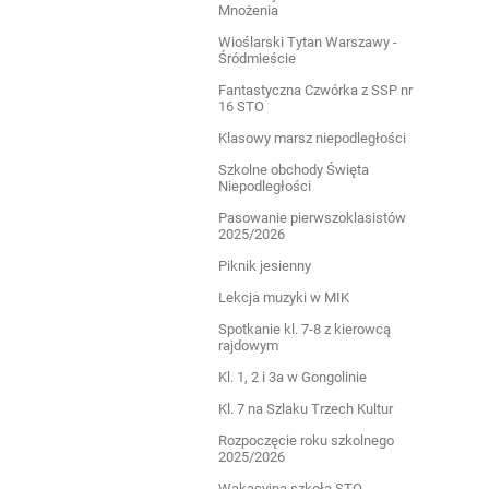
Mnożenia
Wioślarski Tytan Warszawy -
Śródmieście
Fantastyczna Czwórka z SSP nr
16 STO
Klasowy marsz niepodległości
Szkolne obchody Święta
Niepodległości
Pasowanie pierwszoklasistów
2025/2026
Piknik jesienny
Lekcja muzyki w MIK
Spotkanie kl. 7-8 z kierowcą
rajdowym
Kl. 1, 2 i 3a w Gongolinie
Kl. 7 na Szlaku Trzech Kultur
Rozpoczęcie roku szkolnego
2025/2026
Wakacyjna szkoła STO