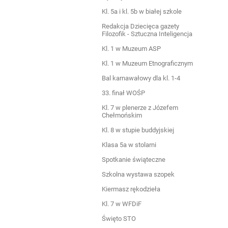
Kl. 5a i kl. 5b w białej szkole
Redakcja Dziecięca gazety
Filozofik - Sztuczna Inteligencja
Kl. 1 w Muzeum ASP
Kl. 1 w Muzeum Etnograficznym
Bal karnawałowy dla kl. 1-4
33. finał WOŚP
Kl. 7 w plenerze z Józefem
Chełmońskim
Kl. 8 w stupie buddyjskiej
Klasa 5a w stolarni
Spotkanie świąteczne
Szkolna wystawa szopek
Kiermasz rękodzieła
Kl. 7 w WFDiF
Święto STO