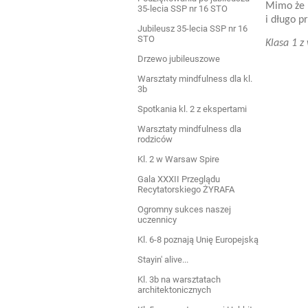
Mimo że b
35-lecia SSP nr 16 STO
i długo p
Jubileusz 35-lecia SSP nr 16
STO
Klasa 1 
Drzewo jubileuszowe
Warsztaty mindfulness dla kl.
3b
Spotkania kl. 2 z ekspertami
Warsztaty mindfulness dla
rodziców
Kl. 2 w Warsaw Spire
Gala XXXII Przeglądu
Recytatorskiego ŻYRAFA
Ogromny sukces naszej
uczennicy
Kl. 6-8 poznają Unię Europejską
Stayin' alive...
Kl. 3b na warsztatach
architektonicznych