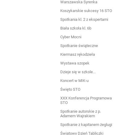
Warszawska Syrenka
Koszykarskie sukcesy 16 STO
Spotkania kl. 2 z ekspertami
Biała szkoła kl. 6b
Cyber Mocni
Spotkanie świąteczne
Kiermasz rękodzieła
Wystawa szopek
Dzieje się w szkole...
Koncert w MIK-u
Święto STO
XXX Konferencja Programowa
STO
Spotkanie autorskie z p.
Adamem Wajrakiem
Spotkanie z kapitanem żeglugi
Światowy Dzień Tabliczki