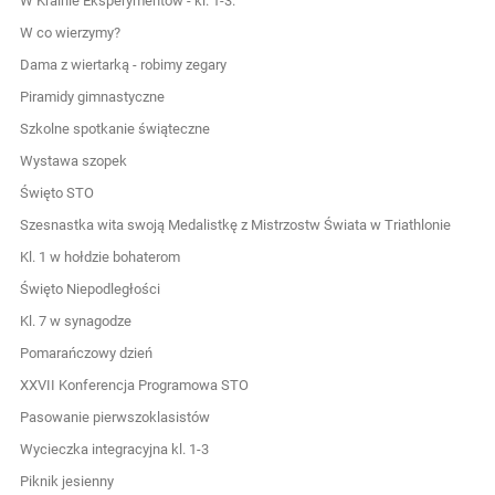
W Krainie Eksperymentów - kl. 1-3.
W co wierzymy?
Dama z wiertarką - robimy zegary
Piramidy gimnastyczne
Szkolne spotkanie świąteczne
Wystawa szopek
Święto STO
Szesnastka wita swoją Medalistkę z Mistrzostw Świata w Triathlonie
Kl. 1 w hołdzie bohaterom
Święto Niepodległości
Kl. 7 w synagodze
Pomarańczowy dzień
XXVII Konferencja Programowa STO
Pasowanie pierwszoklasistów
Wycieczka integracyjna kl. 1-3
Piknik jesienny