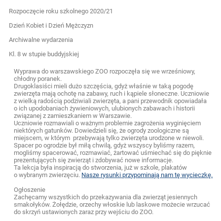
Rozpoczęcie roku szkolnego 2020/21
Dzień Kobiet i Dzień Mężczyzn
Archiwalne wydarzenia
Kl. 8 w stupie buddyjskiej
Wyprawa do warszawskiego ZOO rozpoczęła się we wrześniowy,
chłodny poranek.
Drugoklasiści mieli dużo szczęścia, gdyż właśnie w taką pogodę
zwierzęta mają ochotę na zabawy, ruch i kąpiele słoneczne. Uczniowie
z wielką radością podziwiali zwierzęta, a pani przewodnik opowiadała
o ich upodobaniach żywieniowych, ulubionych zabawach i historii
związanej z zamieszkaniem w Warszawie.
Uczniowie rozmawiali o ważnym problemie zagrożenia wyginięciem
niektórych gatunków. Dowiedzieli się, że ogrody zoologiczne są
miejscem, w którym przebywają tylko zwierzęta urodzone w niewoli.
Spacer po ogrodzie był miłą chwilą, gdyż wszyscy byliśmy razem,
mogliśmy spacerować, rozmawiać, żartować uśmiechać się do pięknie
prezentujących się zwierząt i zdobywać nowe informacje.
Ta lekcja była inspiracją do stworzenia, już w szkole, plakatów
o wybranym zwierzęciu.
Nasze rysunki przypominają nam tę wycieczkę.
Ogłoszenie
Zachęcamy wszystkich do przekazywania dla zwierząt jesiennych
smakołyków. Żołędzie, orzechy włoskie lub laskowe możecie wrzucać
do skrzyń ustawionych zaraz przy wejściu do ZOO.