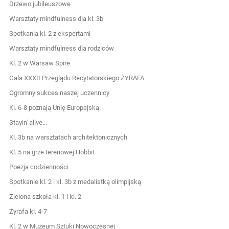
Drzewo jubileuszowe
Warsztaty mindfulness dla kl. 3b
Spotkania kl. 2 z ekspertami
Warsztaty mindfulness dla rodziców
Kl. 2 w Warsaw Spire
Gala XXXII Przeglądu Recytatorskiego ŻYRAFA
Ogromny sukces naszej uczennicy
Kl. 6-8 poznają Unię Europejską
Stayin' alive...
Kl. 3b na warsztatach architektonicznych
Kl. 5 na grze terenowej Hobbit
Poezja codzienności
Spotkanie kl. 2 i kl. 3b z medalistką olimpijską
Zielona szkoła kl. 1 i kl. 2
Żyrafa kl. 4-7
Kl. 2 w Muzeum Sztuki Nowoczesnej