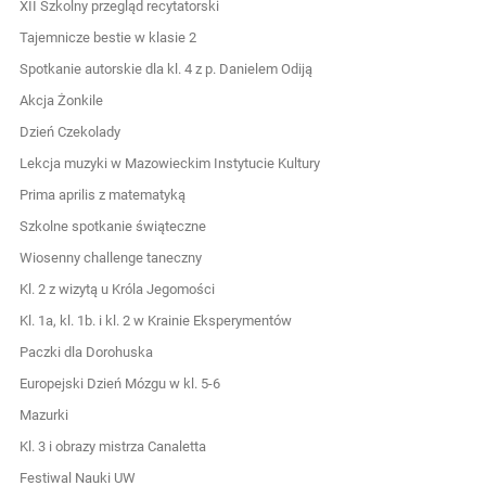
XII Szkolny przegląd recytatorski
Tajemnicze bestie w klasie 2
Spotkanie autorskie dla kl. 4 z p. Danielem Odiją
Akcja Żonkile
Dzień Czekolady
Lekcja muzyki w Mazowieckim Instytucie Kultury
Prima aprilis z matematyką
Szkolne spotkanie świąteczne
Wiosenny challenge taneczny
Kl. 2 z wizytą u Króla Jegomości
Kl. 1a, kl. 1b. i kl. 2 w Krainie Eksperymentów
Paczki dla Dorohuska
Europejski Dzień Mózgu w kl. 5-6
Mazurki
Kl. 3 i obrazy mistrza Canaletta
Festiwal Nauki UW