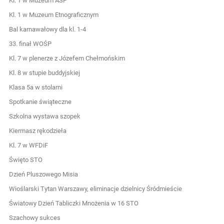
Kl. 1 w Muzeum ASP
Kl. 1 w Muzeum Etnograficznym
Bal karnawałowy dla kl. 1-4
33. finał WOŚP
Kl. 7 w plenerze z Józefem Chełmońskim
Kl. 8 w stupie buddyjskiej
Klasa 5a w stolarni
Spotkanie świąteczne
Szkolna wystawa szopek
Kiermasz rękodzieła
Kl. 7 w WFDiF
Święto STO
Dzień Pluszowego Misia
Wioślarski Tytan Warszawy, eliminacje dzielnicy Śródmieście
Światowy Dzień Tabliczki Mnożenia w 16 STO
Szachowy sukces