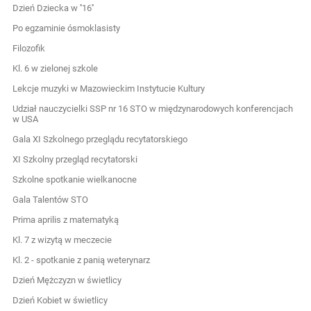
Dzień Dziecka w ''16''
Po egzaminie ósmoklasisty
Filozofik
Kl. 6 w zielonej szkole
Lekcje muzyki w Mazowieckim Instytucie Kultury
Udział nauczycielki SSP nr 16 STO w międzynarodowych konferencjach
w USA
Gala XI Szkolnego przeglądu recytatorskiego
XI Szkolny przegląd recytatorski
Szkolne spotkanie wielkanocne
Gala Talentów STO
Prima aprilis z matematyką
Kl. 7 z wizytą w meczecie
Kl. 2 - spotkanie z panią weterynarz
Dzień Mężczyzn w świetlicy
Dzień Kobiet w świetlicy