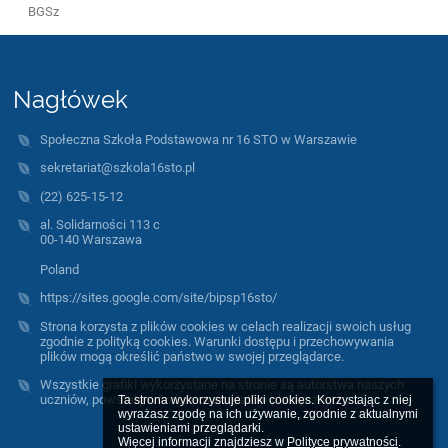
BGSz
Nagłówek
Społeczna Szkoła Podstawowa nr 16 STO w Warszawie
sekretariat@szkola16sto.pl
(22) 625-15-12
al. Solidarności 113 c
00-140 Warszawa
Poland
https://sites.google.com/site/bipsp16sto/
Strona korzysta z plików cookies w celach realizacji swoich usług
zgodnie z polityką cookies. Warunki dostępu i przechowywania
plików mogą określić państwo w swojej przeglądarce.
Wszystkie grafiki wykorzystane na stronie są autorstwa naszych
uczniów, powstały w trakcie warsztatów plastycznych.
Ta strona wykorzystuje pliki cookies. Korzystając z niej 
wyrażasz zgodę na ich używanie, zgodnie z aktualnymi 
ustawieniami przeglądarki.

Więcej informacji znajdziesz w 
Polityce prywatności
.