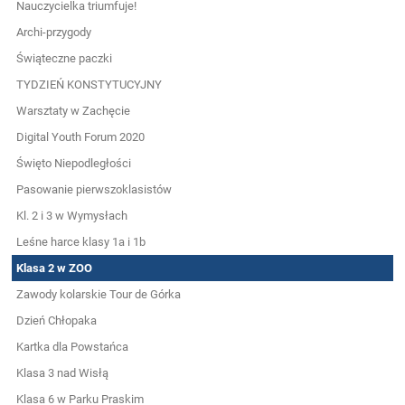
Nauczycielka triumfuje!
Archi-przygody
Świąteczne paczki
TYDZIEŃ KONSTYTUCYJNY
Warsztaty w Zachęcie
Digital Youth Forum 2020
Święto Niepodległości
Pasowanie pierwszoklasistów
Kl. 2 i 3 w Wymysłach
Leśne harce klasy 1a i 1b
Klasa 2 w ZOO
Zawody kolarskie Tour de Górka
Dzień Chłopaka
Kartka dla Powstańca
Klasa 3 nad Wisłą
Klasa 6 w Parku Praskim