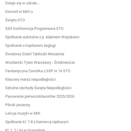
Dzieje się w szkole...
Koncert w MIK-u
Święto STO
XXX Konferencja Programowa STO
Spotkanie autorskie z p. Adamem Wajrakiem
Spotkanie z kapitanem żeglugi
Światowy Dzień Tabliczki Mnożenia
Wioślarski Tytan Warszawy - Śródmieście
Fantastyczna Czwórka z SSP nr 16 STO
Klasowy marsz niepodległości
Szkolne obchody Święta Niepodległości
Pasowanie pierwszoklasistów 2025/2026
Piknik jesienny
Lekcja muzyki w MIK
Spotkanie kl. 7-8 z kierowcą rajdowym
Kl. 1, 2 i 3a w Gongolinie