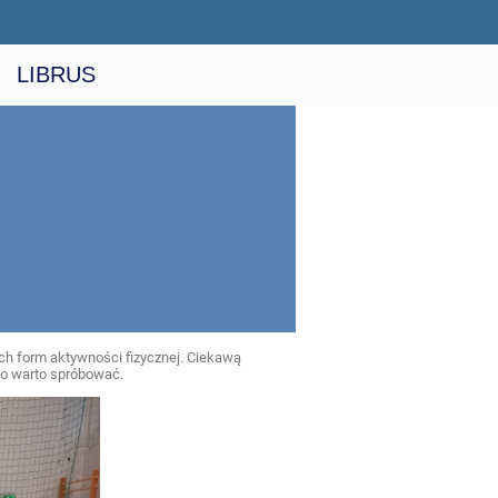
LIBRUS
ych form aktywności fizycznej. Ciekawą
ło warto spróbować.