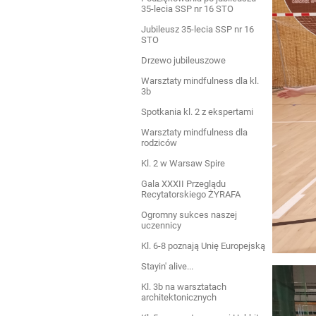
35-lecia SSP nr 16 STO
Jubileusz 35-lecia SSP nr 16
STO
Drzewo jubileuszowe
Warsztaty mindfulness dla kl.
3b
Spotkania kl. 2 z ekspertami
Warsztaty mindfulness dla
rodziców
Kl. 2 w Warsaw Spire
Gala XXXII Przeglądu
Recytatorskiego ŻYRAFA
Ogromny sukces naszej
uczennicy
Kl. 6-8 poznają Unię Europejską
Stayin' alive...
Kl. 3b na warsztatach
architektonicznych