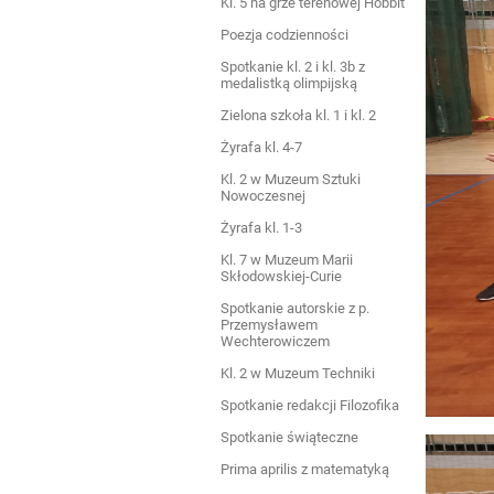
Kl. 5 na grze terenowej Hobbit
Poezja codzienności
Spotkanie kl. 2 i kl. 3b z
medalistką olimpijską
Zielona szkoła kl. 1 i kl. 2
Żyrafa kl. 4-7
Kl. 2 w Muzeum Sztuki
Nowoczesnej
Żyrafa kl. 1-3
Kl. 7 w Muzeum Marii
Skłodowskiej-Curie
Spotkanie autorskie z p.
Przemysławem
Wechterowiczem
Kl. 2 w Muzeum Techniki
Spotkanie redakcji Filozofika
Spotkanie świąteczne
Prima aprilis z matematyką