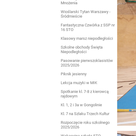
Mnożenia
Wioślarski Tytan Warszawy -
Śródmieście
Fantastyczna Czwórka z SSP nr
16 STO
Klasowy marsz niepodległości
Szkolne obchody Święta
Niepodległości
Pasowanie pierwszoklasistów
2025/2026
Piknik jesienny
Lekcja muzyki w MIK
Spotkanie kl. 7-8 z kierowcą
rajdowym
Kl. 1, 2 i 3a w Gongolinie
Kl. 7 na Szlaku Trzech Kultur
Rozpoczęcie roku szkolnego
2025/2026
Wakacyjna szkoła STO