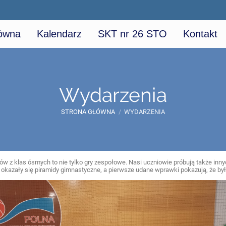
łówna
Kalendarz
SKT nr 26 STO
Kontakt
Wydarzenia
STRONA GŁÓWNA
/
WYDARZENIA
w z klas ósmych to nie tylko gry zespołowe. Nasi uczniowie próbują także inn
 okazały się piramidy gimnastyczne, a pierwsze udane wprawki pokazują, że by