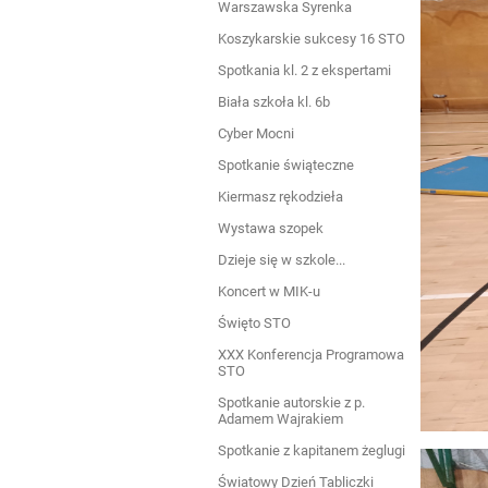
Warszawska Syrenka
Koszykarskie sukcesy 16 STO
Spotkania kl. 2 z ekspertami
Biała szkoła kl. 6b
Cyber Mocni
Spotkanie świąteczne
Kiermasz rękodzieła
Wystawa szopek
Dzieje się w szkole...
Koncert w MIK-u
Święto STO
XXX Konferencja Programowa
STO
Spotkanie autorskie z p.
Adamem Wajrakiem
Spotkanie z kapitanem żeglugi
Światowy Dzień Tabliczki