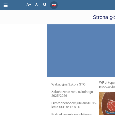
+
-
Strona g
WF chłopcó
Wydarzenia
Wakacyjna Szkoła STO
propozycją
Zakończenie roku szkolnego
2025/2026
Film z obchodów jubileuszu 35-
lecia SSP nr 16 STO
Podziękowania po jubileuszu