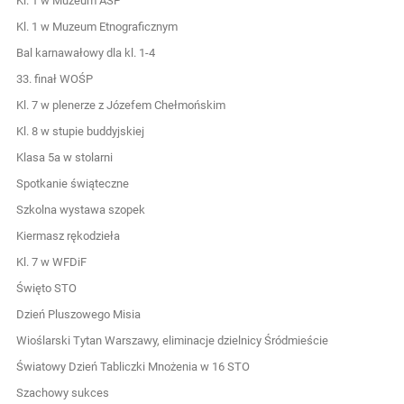
Kl. 1 w Muzeum ASP
Kl. 1 w Muzeum Etnograficznym
Bal karnawałowy dla kl. 1-4
33. finał WOŚP
Kl. 7 w plenerze z Józefem Chełmońskim
Kl. 8 w stupie buddyjskiej
Klasa 5a w stolarni
Spotkanie świąteczne
Szkolna wystawa szopek
Kiermasz rękodzieła
Kl. 7 w WFDiF
Święto STO
Dzień Pluszowego Misia
Wioślarski Tytan Warszawy, eliminacje dzielnicy Śródmieście
Światowy Dzień Tabliczki Mnożenia w 16 STO
Szachowy sukces