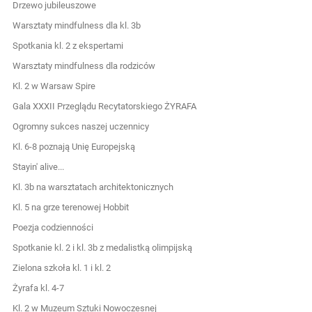
Drzewo jubileuszowe
Warsztaty mindfulness dla kl. 3b
Spotkania kl. 2 z ekspertami
Warsztaty mindfulness dla rodziców
Kl. 2 w Warsaw Spire
Gala XXXII Przeglądu Recytatorskiego ŻYRAFA
Ogromny sukces naszej uczennicy
Kl. 6-8 poznają Unię Europejską
Stayin' alive...
Kl. 3b na warsztatach architektonicznych
Kl. 5 na grze terenowej Hobbit
Poezja codzienności
Spotkanie kl. 2 i kl. 3b z medalistką olimpijską
Zielona szkoła kl. 1 i kl. 2
Żyrafa kl. 4-7
Kl. 2 w Muzeum Sztuki Nowoczesnej