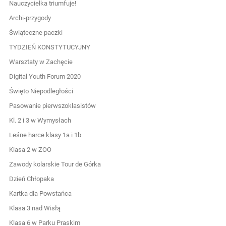
Nauczycielka triumfuje!
Archi-przygody
Świąteczne paczki
TYDZIEŃ KONSTYTUCYJNY
Warsztaty w Zachęcie
Digital Youth Forum 2020
Święto Niepodległości
Pasowanie pierwszoklasistów
Kl. 2 i 3 w Wymysłach
Leśne harce klasy 1a i 1b
Klasa 2 w ZOO
Zawody kolarskie Tour de Górka
Dzień Chłopaka
Kartka dla Powstańca
Klasa 3 nad Wisłą
Klasa 6 w Parku Praskim