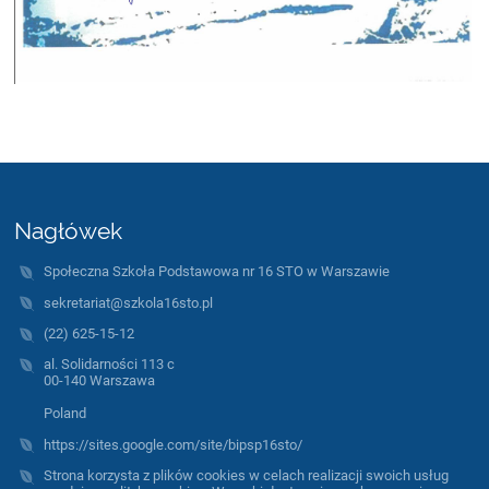
Nagłówek
Społeczna Szkoła Podstawowa nr 16 STO w Warszawie
sekretariat@szkola16sto.pl
(22) 625-15-12
al. Solidarności 113 c
00-140 Warszawa
Poland
https://sites.google.com/site/bipsp16sto/
Strona korzysta z plików cookies w celach realizacji swoich usług