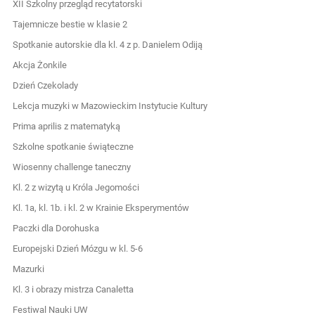
XII Szkolny przegląd recytatorski
Tajemnicze bestie w klasie 2
Spotkanie autorskie dla kl. 4 z p. Danielem Odiją
Akcja Żonkile
Dzień Czekolady
Lekcja muzyki w Mazowieckim Instytucie Kultury
Prima aprilis z matematyką
Szkolne spotkanie świąteczne
Wiosenny challenge taneczny
Kl. 2 z wizytą u Króla Jegomości
Kl. 1a, kl. 1b. i kl. 2 w Krainie Eksperymentów
Paczki dla Dorohuska
Europejski Dzień Mózgu w kl. 5-6
Mazurki
Kl. 3 i obrazy mistrza Canaletta
Festiwal Nauki UW