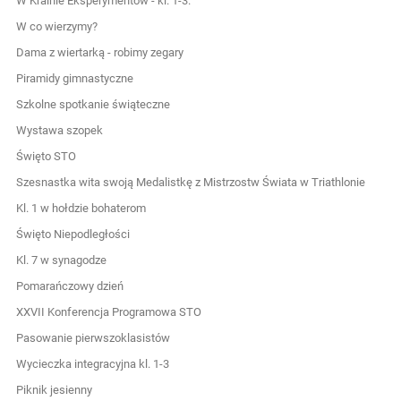
W Krainie Eksperymentów - kl. 1-3.
W co wierzymy?
Dama z wiertarką - robimy zegary
Piramidy gimnastyczne
Szkolne spotkanie świąteczne
Wystawa szopek
Święto STO
Szesnastka wita swoją Medalistkę z Mistrzostw Świata w Triathlonie
Kl. 1 w hołdzie bohaterom
Święto Niepodległości
Kl. 7 w synagodze
Pomarańczowy dzień
XXVII Konferencja Programowa STO
Pasowanie pierwszoklasistów
Wycieczka integracyjna kl. 1-3
Piknik jesienny