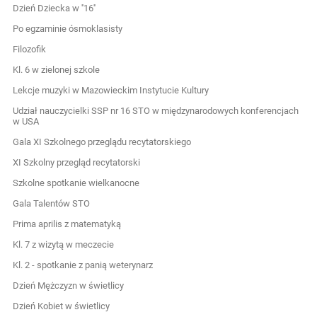
Dzień Dziecka w ''16''
Po egzaminie ósmoklasisty
Filozofik
Kl. 6 w zielonej szkole
Lekcje muzyki w Mazowieckim Instytucie Kultury
Udział nauczycielki SSP nr 16 STO w międzynarodowych konferencjach
w USA
Gala XI Szkolnego przeglądu recytatorskiego
XI Szkolny przegląd recytatorski
Szkolne spotkanie wielkanocne
Gala Talentów STO
Prima aprilis z matematyką
Kl. 7 z wizytą w meczecie
Kl. 2 - spotkanie z panią weterynarz
Dzień Mężczyzn w świetlicy
Dzień Kobiet w świetlicy