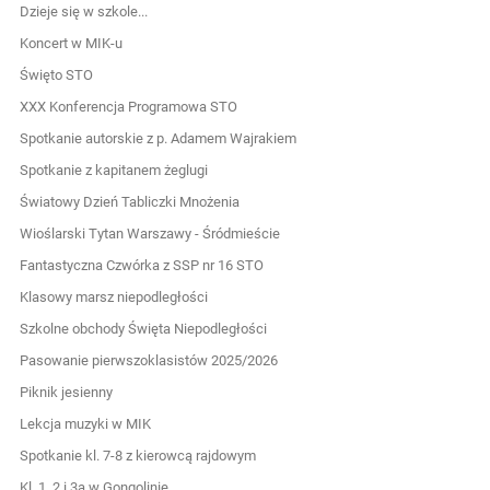
Dzieje się w szkole...
Koncert w MIK-u
Święto STO
XXX Konferencja Programowa STO
Spotkanie autorskie z p. Adamem Wajrakiem
Spotkanie z kapitanem żeglugi
Światowy Dzień Tabliczki Mnożenia
Wioślarski Tytan Warszawy - Śródmieście
Fantastyczna Czwórka z SSP nr 16 STO
Klasowy marsz niepodległości
Szkolne obchody Święta Niepodległości
Pasowanie pierwszoklasistów 2025/2026
Piknik jesienny
Lekcja muzyki w MIK
Spotkanie kl. 7-8 z kierowcą rajdowym
Kl. 1, 2 i 3a w Gongolinie