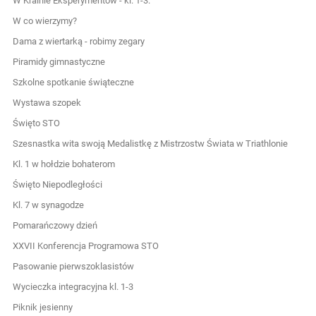
W Krainie Eksperymentów - kl. 1-3.
W co wierzymy?
Dama z wiertarką - robimy zegary
Piramidy gimnastyczne
Szkolne spotkanie świąteczne
Wystawa szopek
Święto STO
Szesnastka wita swoją Medalistkę z Mistrzostw Świata w Triathlonie
Kl. 1 w hołdzie bohaterom
Święto Niepodległości
Kl. 7 w synagodze
Pomarańczowy dzień
XXVII Konferencja Programowa STO
Pasowanie pierwszoklasistów
Wycieczka integracyjna kl. 1-3
Piknik jesienny