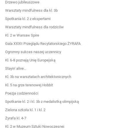
Drzewo jubileuszowe
Warsztaty mindfulness dla kl. 3b
Spotkania kl. 2 z ekspertami
Warsztaty mindfulness dla rodziców
Kl. 2 w Warsaw Spire
Gala XXXII Przeglądu Recytatorskiego ŻYRAFA
Ogromny sukces naszej uczennicy
Kl. 6-8 poznają Unię Europejską
Stayin' alive...
Kl. 3b na warsztatach architektonicznych
Kl. 5 na grze terenowej Hobbit
Poezja codzienności
Spotkanie kl. 2 i kl. 3b z medalistką olimpijską
Zielona szkoła kl. 1 i kl. 2
Żyrafa kl. 4-7
Kl. 2 w Muzeum Sztuki Nowoczesnej