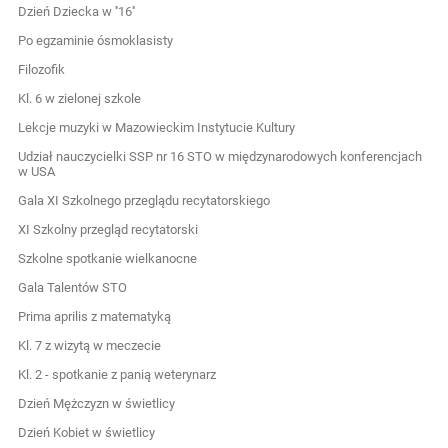
Dzień Dziecka w ''16''
Po egzaminie ósmoklasisty
Filozofik
Kl. 6 w zielonej szkole
Lekcje muzyki w Mazowieckim Instytucie Kultury
Udział nauczycielki SSP nr 16 STO w międzynarodowych konferencjach
w USA
Gala XI Szkolnego przeglądu recytatorskiego
XI Szkolny przegląd recytatorski
Szkolne spotkanie wielkanocne
Gala Talentów STO
Prima aprilis z matematyką
Kl. 7 z wizytą w meczecie
Kl. 2 - spotkanie z panią weterynarz
Dzień Mężczyzn w świetlicy
Dzień Kobiet w świetlicy