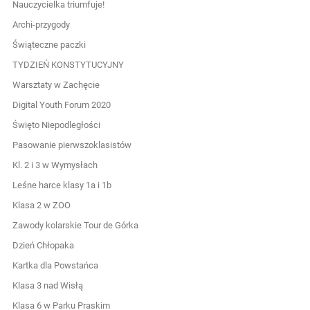
Nauczycielka triumfuje!
Archi-przygody
Świąteczne paczki
TYDZIEŃ KONSTYTUCYJNY
Warsztaty w Zachęcie
Digital Youth Forum 2020
Święto Niepodległości
Pasowanie pierwszoklasistów
Kl. 2 i 3 w Wymysłach
Leśne harce klasy 1a i 1b
Klasa 2 w ZOO
Zawody kolarskie Tour de Górka
Dzień Chłopaka
Kartka dla Powstańca
Klasa 3 nad Wisłą
Klasa 6 w Parku Praskim