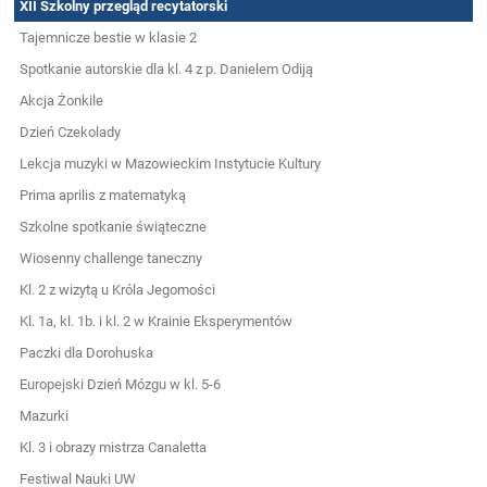
XII Szkolny przegląd recytatorski
Tajemnicze bestie w klasie 2
Spotkanie autorskie dla kl. 4 z p. Danielem Odiją
Akcja Żonkile
Dzień Czekolady
Lekcja muzyki w Mazowieckim Instytucie Kultury
Prima aprilis z matematyką
Szkolne spotkanie świąteczne
Wiosenny challenge taneczny
Kl. 2 z wizytą u Króla Jegomości
Kl. 1a, kl. 1b. i kl. 2 w Krainie Eksperymentów
Paczki dla Dorohuska
Europejski Dzień Mózgu w kl. 5-6
Mazurki
Kl. 3 i obrazy mistrza Canaletta
Festiwal Nauki UW