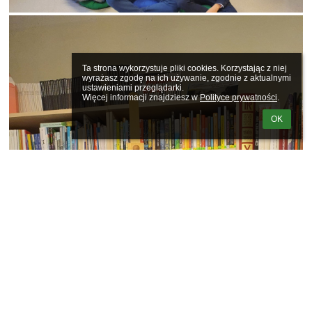
Ta strona wykorzystuje pliki cookies. Korzystając z niej 
wyrażasz zgodę na ich używanie, zgodnie z aktualnymi 
ustawieniami przeglądarki.

Więcej informacji znajdziesz w 
Polityce prywatności
.
OK