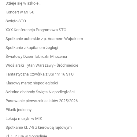
Dzieje się w szkole...
Koncert w MIK-u
Święto STO
XXX Konferencja Programowa STO
Spotkanie autorskie z p. Adamem Wajrakiem
Spotkanie z kapitanem żeglugi
Światowy Dzień Tabliczki Mnożenia
Wioślarski Tytan Warszawy - Śródmieście
Fantastyczna Czwórka z SSP nr 16 STO
Klasowy marsz niepodległości
Szkolne obchody Święta Niepodległości
Pasowanie pierwszoklasistów 2025/2026
Piknik jesienny
Lekcja muzyki w MIK
Spotkanie kl. 7-8 z kierowcą rajdowym
Kl. 1, 2 i 3a w Gongolinie