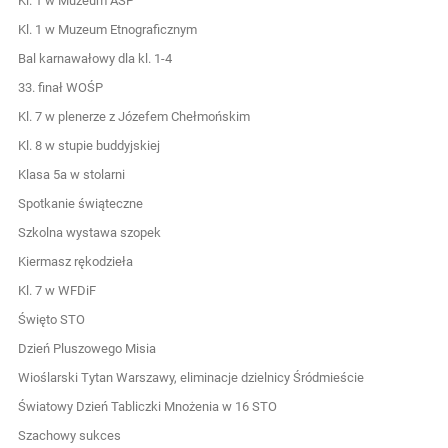
Kl. 1 w Muzeum ASP
Kl. 1 w Muzeum Etnograficznym
Bal karnawałowy dla kl. 1-4
33. finał WOŚP
Kl. 7 w plenerze z Józefem Chełmońskim
Kl. 8 w stupie buddyjskiej
Klasa 5a w stolarni
Spotkanie świąteczne
Szkolna wystawa szopek
Kiermasz rękodzieła
Kl. 7 w WFDiF
Święto STO
Dzień Pluszowego Misia
Wioślarski Tytan Warszawy, eliminacje dzielnicy Śródmieście
Światowy Dzień Tabliczki Mnożenia w 16 STO
Szachowy sukces