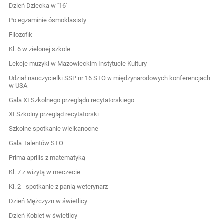
Dzień Dziecka w ''16''
Po egzaminie ósmoklasisty
Filozofik
Kl. 6 w zielonej szkole
Lekcje muzyki w Mazowieckim Instytucie Kultury
Udział nauczycielki SSP nr 16 STO w międzynarodowych konferencjach
w USA
Gala XI Szkolnego przeglądu recytatorskiego
XI Szkolny przegląd recytatorski
Szkolne spotkanie wielkanocne
Gala Talentów STO
Prima aprilis z matematyką
Kl. 7 z wizytą w meczecie
Kl. 2 - spotkanie z panią weterynarz
Dzień Mężczyzn w świetlicy
Dzień Kobiet w świetlicy