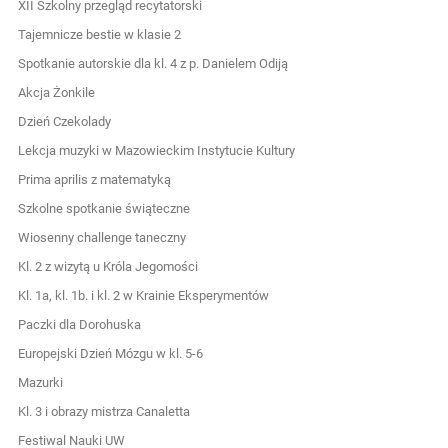
XII Szkolny przegląd recytatorski
Tajemnicze bestie w klasie 2
Spotkanie autorskie dla kl. 4 z p. Danielem Odiją
Akcja Żonkile
Dzień Czekolady
Lekcja muzyki w Mazowieckim Instytucie Kultury
Prima aprilis z matematyką
Szkolne spotkanie świąteczne
Wiosenny challenge taneczny
Kl. 2 z wizytą u Króla Jegomości
Kl. 1a, kl. 1b. i kl. 2 w Krainie Eksperymentów
Paczki dla Dorohuska
Europejski Dzień Mózgu w kl. 5-6
Mazurki
Kl. 3 i obrazy mistrza Canaletta
Festiwal Nauki UW