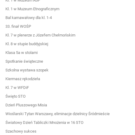
Kl. 1 w Muzeum ASP
Kl. 1 w Muzeum Etnograficznym
Bal karnawałowy dla kl. 1-4
33. finał WOŚP
Kl. 7 w plenerze z Józefem Chełmońskim
Kl. 8 w stupie buddyjskiej
Klasa 5a w stolarni
Spotkanie świąteczne
Szkolna wystawa szopek
Kiermasz rękodzieła
Kl. 7 w WFDiF
Święto STO
Dzień Pluszowego Misia
Wioślarski Tytan Warszawy, eliminacje dzielnicy Śródmieście
Światowy Dzień Tabliczki Mnożenia w 16 STO
Szachowy sukces