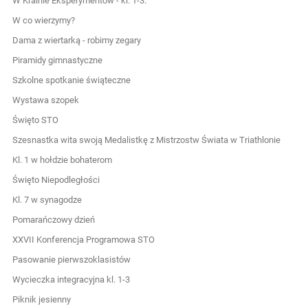
W Krainie Eksperymentów - kl. 1-3.
W co wierzymy?
Dama z wiertarką - robimy zegary
Piramidy gimnastyczne
Szkolne spotkanie świąteczne
Wystawa szopek
Święto STO
Szesnastka wita swoją Medalistkę z Mistrzostw Świata w Triathlonie
Kl. 1 w hołdzie bohaterom
Święto Niepodległości
Kl. 7 w synagodze
Pomarańczowy dzień
XXVII Konferencja Programowa STO
Pasowanie pierwszoklasistów
Wycieczka integracyjna kl. 1-3
Piknik jesienny