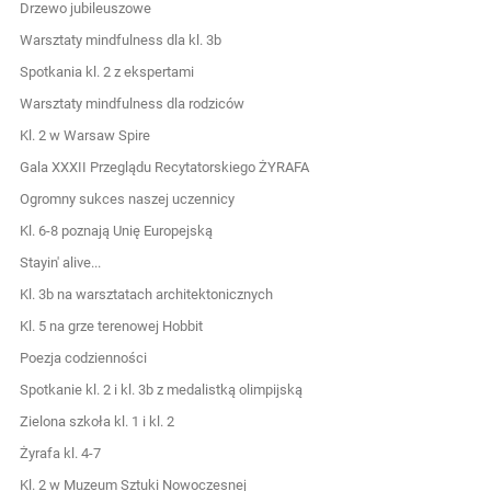
Drzewo jubileuszowe
Warsztaty mindfulness dla kl. 3b
Spotkania kl. 2 z ekspertami
Warsztaty mindfulness dla rodziców
Kl. 2 w Warsaw Spire
Gala XXXII Przeglądu Recytatorskiego ŻYRAFA
Ogromny sukces naszej uczennicy
Kl. 6-8 poznają Unię Europejską
Stayin' alive...
Kl. 3b na warsztatach architektonicznych
Kl. 5 na grze terenowej Hobbit
Poezja codzienności
Spotkanie kl. 2 i kl. 3b z medalistką olimpijską
Zielona szkoła kl. 1 i kl. 2
Żyrafa kl. 4-7
Kl. 2 w Muzeum Sztuki Nowoczesnej