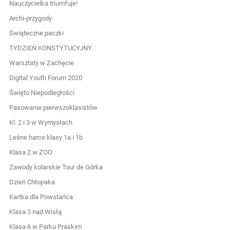
Nauczycielka triumfuje!
Archi-przygody
Świąteczne paczki
TYDZIEŃ KONSTYTUCYJNY
Warsztaty w Zachęcie
Digital Youth Forum 2020
Święto Niepodległości
Pasowanie pierwszoklasistów
Kl. 2 i 3 w Wymysłach
Leśne harce klasy 1a i 1b
Klasa 2 w ZOO
Zawody kolarskie Tour de Górka
Dzień Chłopaka
Kartka dla Powstańca
Klasa 3 nad Wisłą
Klasa 6 w Parku Praskim