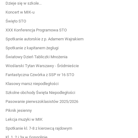
Dzieje się w szkole...
Koncert w MIK-u
Święto STO
XXX Konferencja Programowa STO
Spotkanie autorskie z p. Adamem Wajrakiem
Spotkanie z kapitanem żeglugi
Światowy Dzień Tabliczki Mnożenia
Wioślarski Tytan Warszawy - Śródmieście
Fantastyczna Czwórka z SSP nr 16 STO
Klasowy marsz niepodległości
Szkolne obchody Święta Niepodległości
Pasowanie pierwszoklasistów 2025/2026
Piknik jesienny
Lekcja muzyki w MIK
Spotkanie kl. 7-8 z kierowcą rajdowym
Kl. 1, 2 i 3a w Gongolinie