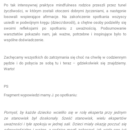
Po tak intensywnej praktyce mindfulness rodzice przeszli przez tunel
życzliwości, w którym zostali otoczeni dobrymi życzeniami, a następnie
losowali wspierające afirmacje. Na zakończenie spotkania wszyscy
usiedli w podwójnym kręgu (dzieci/dorośli), a chętne osoby podzieliły się
swoimi refleksjami po spotkaniu z uważnością. Podsumowanie
warsztatów pokazało nam, jak ważne, potrzebne i inspirujące było to
wspólne doświadczenie.
Zachęcamy wszystkich do zatrzymania się choć na chwilę w codziennym
pędzie i do pobycia ze sobą tu i teraz – gdziekolwiek się znajdziemy.
Warto!
PS
Fragment wypowiedzi mamy J. po spotkaniu:
Pomysł, by każde dziecko wcieliło się w rolę eksperta przy jednym
ze stanowisk był doskonały. Sześć stanowisk, wielu ekspertów
uważności i tyle spokoju w jednej sali. Dzieci miały okazję poczuć się
odpowiedzialne i ważne, a rodzice mogli zobaczyć, jak wiele one już