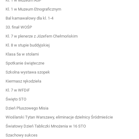
Kl. 1 w Muzeum ASP
Kl. 1 w Muzeum Etnograficznym
Bal karnawałowy dla kl. 1-4
33. finał WOŚP
Kl. 7 w plenerze z Józefem Chełmońskim
Kl. 8 w stupie buddyjskiej
Klasa 5a w stolarni
Spotkanie świąteczne
Szkolna wystawa szopek
Kiermasz rękodzieła
Kl. 7 w WFDiF
Święto STO
Dzień Pluszowego Misia
Wioślarski Tytan Warszawy, eliminacje dzielnicy Śródmieście
Światowy Dzień Tabliczki Mnożenia w 16 STO
Szachowy sukces