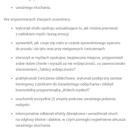
uważnego słuchania.
We wspomnianych stacjach uczestnicy:
wykonali słoiki spokoju wizualizujące to, jak można pracować
z natłokiem myśli i burzą emocji
sprawdzili, jak czuje się ciało w czasie spowolnionego spaceru
do przodu i do tyłu oraz przy nietypowych ćwiczeniach
stworzyli w myślach spokojne, bezpieczne miejsce, przypomnieli
sobie dobre chwile i wyrazili za nie wdzięczność, co zaowocowało
stworzeniem „Tablicy wdzięczności”
praktykowali ćwiczenia oddechowe, wykonali podręczny zestaw
treningowy z piórkiem do świadomego oddychania i zdobyli
bransoletkę-przypominajkę „Wdech-wydech”
uruchomili wszystkie (!) zmysły podczas uważnego jedzenia
rodzynki
intencjonalnie odbierali efekty dźwiękowe i uwrażliwiali słuch
na odgłosy bliskie i dalekie, w czym pomogło wypełnienie arkusza
uważnego słuchania