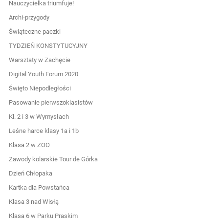
Nauczycielka triumfuje!
Archi-przygody
Świąteczne paczki
TYDZIEŃ KONSTYTUCYJNY
Warsztaty w Zachęcie
Digital Youth Forum 2020
Święto Niepodległości
Pasowanie pierwszoklasistów
Kl. 2 i 3 w Wymysłach
Leśne harce klasy 1a i 1b
Klasa 2 w ZOO
Zawody kolarskie Tour de Górka
Dzień Chłopaka
Kartka dla Powstańca
Klasa 3 nad Wisłą
Klasa 6 w Parku Praskim