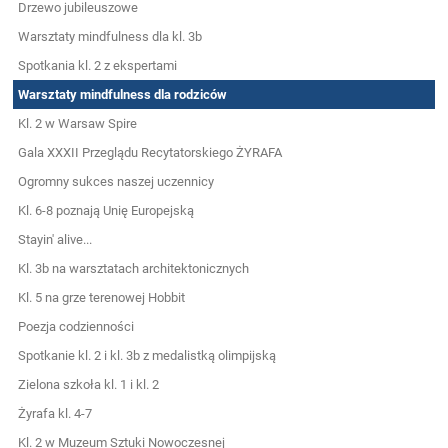
Drzewo jubileuszowe
Warsztaty mindfulness dla kl. 3b
Spotkania kl. 2 z ekspertami
Warsztaty mindfulness dla rodziców
Kl. 2 w Warsaw Spire
Gala XXXII Przeglądu Recytatorskiego ŻYRAFA
Ogromny sukces naszej uczennicy
Kl. 6-8 poznają Unię Europejską
Stayin' alive...
Kl. 3b na warsztatach architektonicznych
Kl. 5 na grze terenowej Hobbit
Poezja codzienności
Spotkanie kl. 2 i kl. 3b z medalistką olimpijską
Zielona szkoła kl. 1 i kl. 2
Żyrafa kl. 4-7
Kl. 2 w Muzeum Sztuki Nowoczesnej