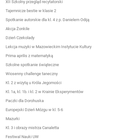
XII Szkolny przegląd recytatorski
Tajemnicze bestie w klasie 2
Spotkanie autorskie dla kl. 4 z p. Danielem Odiją
Akcja Żonkile
Dzień Czekolady
Lekcja muzyki w Mazowieckim Instytucie Kultury
Prima aprilis z matematyką
Szkolne spotkanie świąteczne
Wiosenny challenge taneczny
Kl. 2 z wizytą u Króla Jegomości
Kl. 1a, kl. 1b. i kl. 2 w Krainie Eksperymentów
Paczki dla Dorohuska
Europejski Dzień Mózgu w kl. 5-6
Mazurki
Kl. 3 i obrazy mistrza Canaletta
Festiwal Nauki UW