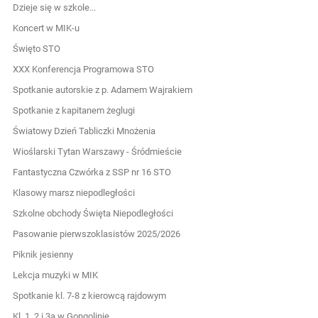
Dzieje się w szkole...
Koncert w MIK-u
Święto STO
XXX Konferencja Programowa STO
Spotkanie autorskie z p. Adamem Wajrakiem
Spotkanie z kapitanem żeglugi
Światowy Dzień Tabliczki Mnożenia
Wioślarski Tytan Warszawy - Śródmieście
Fantastyczna Czwórka z SSP nr 16 STO
Klasowy marsz niepodległości
Szkolne obchody Święta Niepodległości
Pasowanie pierwszoklasistów 2025/2026
Piknik jesienny
Lekcja muzyki w MIK
Spotkanie kl. 7-8 z kierowcą rajdowym
Kl. 1, 2 i 3a w Gongolinie