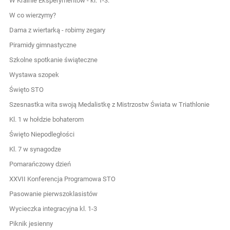
W Krainie Eksperymentów - kl. 1-3.
W co wierzymy?
Dama z wiertarką - robimy zegary
Piramidy gimnastyczne
Szkolne spotkanie świąteczne
Wystawa szopek
Święto STO
Szesnastka wita swoją Medalistkę z Mistrzostw Świata w Triathlonie
Kl. 1 w hołdzie bohaterom
Święto Niepodległości
Kl. 7 w synagodze
Pomarańczowy dzień
XXVII Konferencja Programowa STO
Pasowanie pierwszoklasistów
Wycieczka integracyjna kl. 1-3
Piknik jesienny