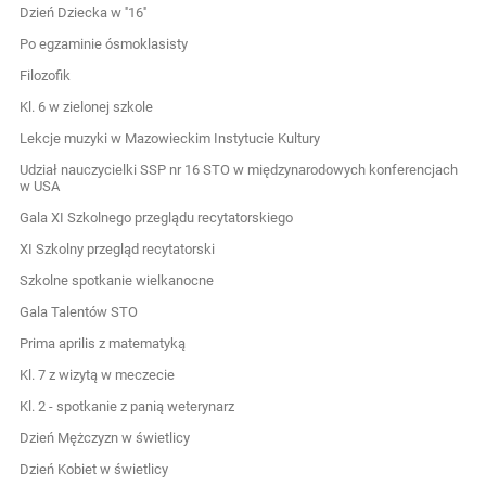
Dzień Dziecka w ''16''
Po egzaminie ósmoklasisty
Filozofik
Kl. 6 w zielonej szkole
Lekcje muzyki w Mazowieckim Instytucie Kultury
Udział nauczycielki SSP nr 16 STO w międzynarodowych konferencjach
w USA
Gala XI Szkolnego przeglądu recytatorskiego
XI Szkolny przegląd recytatorski
Szkolne spotkanie wielkanocne
Gala Talentów STO
Prima aprilis z matematyką
Kl. 7 z wizytą w meczecie
Kl. 2 - spotkanie z panią weterynarz
Dzień Mężczyzn w świetlicy
Dzień Kobiet w świetlicy