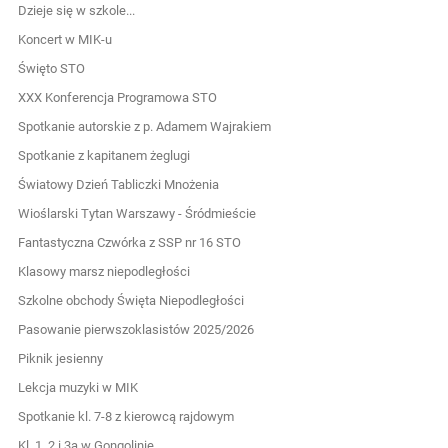
Dzieje się w szkole...
Koncert w MIK-u
Święto STO
XXX Konferencja Programowa STO
Spotkanie autorskie z p. Adamem Wajrakiem
Spotkanie z kapitanem żeglugi
Światowy Dzień Tabliczki Mnożenia
Wioślarski Tytan Warszawy - Śródmieście
Fantastyczna Czwórka z SSP nr 16 STO
Klasowy marsz niepodległości
Szkolne obchody Święta Niepodległości
Pasowanie pierwszoklasistów 2025/2026
Piknik jesienny
Lekcja muzyki w MIK
Spotkanie kl. 7-8 z kierowcą rajdowym
Kl. 1, 2 i 3a w Gongolinie