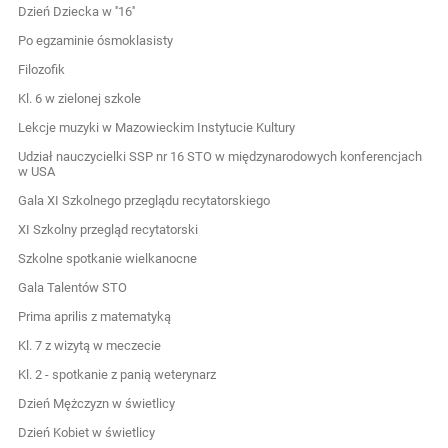
Dzień Dziecka w ''16''
Po egzaminie ósmoklasisty
Filozofik
Kl. 6 w zielonej szkole
Lekcje muzyki w Mazowieckim Instytucie Kultury
Udział nauczycielki SSP nr 16 STO w międzynarodowych konferencjach
w USA
Gala XI Szkolnego przeglądu recytatorskiego
XI Szkolny przegląd recytatorski
Szkolne spotkanie wielkanocne
Gala Talentów STO
Prima aprilis z matematyką
Kl. 7 z wizytą w meczecie
Kl. 2 - spotkanie z panią weterynarz
Dzień Mężczyzn w świetlicy
Dzień Kobiet w świetlicy