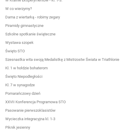
W Krainie Eksperymentów - kl. 1-3.
W co wierzymy?
Dama z wiertarką - robimy zegary
Piramidy gimnastyczne
Szkolne spotkanie świąteczne
Wystawa szopek
Święto STO
Szesnastka wita swoją Medalistkę z Mistrzostw Świata w Triathlonie
Kl. 1 w hołdzie bohaterom
Święto Niepodległości
Kl. 7 w synagodze
Pomarańczowy dzień
XXVII Konferencja Programowa STO
Pasowanie pierwszoklasistów
Wycieczka integracyjna kl. 1-3
Piknik jesienny