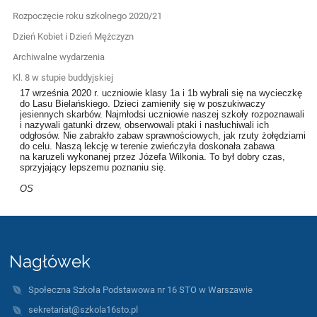
Rozpoczęcie roku szkolnego 2020/21
Dzień Kobiet i Dzień Mężczyzn
Archiwalne wydarzenia
Kl. 8 w stupie buddyjskiej
17 września 2020 r. uczniowie klasy 1a i 1b wybrali się na wycieczkę
do Lasu Bielańskiego. Dzieci zamieniły się w poszukiwaczy
jesiennych skarbów. Najmłodsi uczniowie naszej szkoły rozpoznawali
i nazywali gatunki drzew, obserwowali ptaki i nasłuchiwali ich
odgłosów. Nie zabrakło zabaw sprawnościowych, jak rzuty żołędziami
do celu. Naszą lekcję w terenie zwieńczyła doskonała zabawa
na karuzeli wykonanej przez Józefa Wilkonia. To był dobry czas,
sprzyjający lepszemu poznaniu się.
OS
Nagłówek
Społeczna Szkoła Podstawowa nr 16 STO w Warszawie
sekretariat@szkola16sto.pl