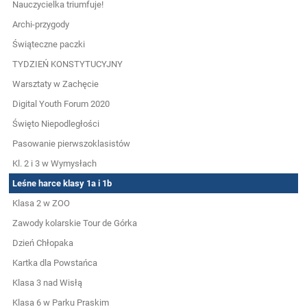
Nauczycielka triumfuje!
Archi-przygody
Świąteczne paczki
TYDZIEŃ KONSTYTUCYJNY
Warsztaty w Zachęcie
Digital Youth Forum 2020
Święto Niepodległości
Pasowanie pierwszoklasistów
Kl. 2 i 3 w Wymysłach
Leśne harce klasy 1a i 1b
Klasa 2 w ZOO
Zawody kolarskie Tour de Górka
Dzień Chłopaka
Kartka dla Powstańca
Klasa 3 nad Wisłą
Klasa 6 w Parku Praskim