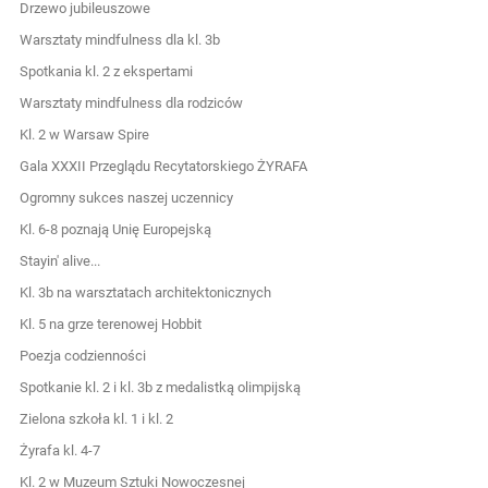
Drzewo jubileuszowe
Warsztaty mindfulness dla kl. 3b
Spotkania kl. 2 z ekspertami
Warsztaty mindfulness dla rodziców
Kl. 2 w Warsaw Spire
Gala XXXII Przeglądu Recytatorskiego ŻYRAFA
Ogromny sukces naszej uczennicy
Kl. 6-8 poznają Unię Europejską
Stayin' alive...
Kl. 3b na warsztatach architektonicznych
Kl. 5 na grze terenowej Hobbit
Poezja codzienności
Spotkanie kl. 2 i kl. 3b z medalistką olimpijską
Zielona szkoła kl. 1 i kl. 2
Żyrafa kl. 4-7
Kl. 2 w Muzeum Sztuki Nowoczesnej