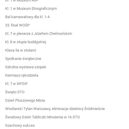
Kl. 1 w Muzeum ASP
Kl. 1 w Muzeum Etnograficznym
Bal karnawałowy dla kl. 1-4
33. finał WOŚP
Kl. 7 w plenerze z Józefem Chełmońskim
Kl. 8 w stupie buddyjskiej
Klasa 5a w stolarni
Spotkanie świąteczne
Szkolna wystawa szopek
Kiermasz rękodzieła
Kl. 7 w WFDiF
Święto STO
Dzień Pluszowego Misia
Wioślarski Tytan Warszawy, eliminacje dzielnicy Śródmieście
Światowy Dzień Tabliczki Mnożenia w 16 STO
Szachowy sukces