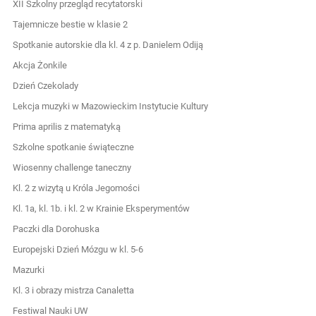
XII Szkolny przegląd recytatorski
Tajemnicze bestie w klasie 2
Spotkanie autorskie dla kl. 4 z p. Danielem Odiją
Akcja Żonkile
Dzień Czekolady
Lekcja muzyki w Mazowieckim Instytucie Kultury
Prima aprilis z matematyką
Szkolne spotkanie świąteczne
Wiosenny challenge taneczny
Kl. 2 z wizytą u Króla Jegomości
Kl. 1a, kl. 1b. i kl. 2 w Krainie Eksperymentów
Paczki dla Dorohuska
Europejski Dzień Mózgu w kl. 5-6
Mazurki
Kl. 3 i obrazy mistrza Canaletta
Festiwal Nauki UW