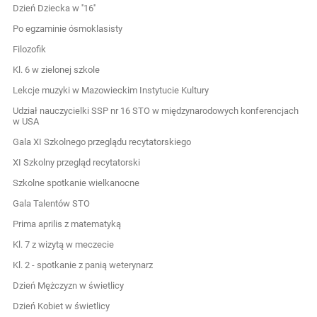
Dzień Dziecka w ''16''
Po egzaminie ósmoklasisty
Filozofik
Kl. 6 w zielonej szkole
Lekcje muzyki w Mazowieckim Instytucie Kultury
Udział nauczycielki SSP nr 16 STO w międzynarodowych konferencjach
w USA
Gala XI Szkolnego przeglądu recytatorskiego
XI Szkolny przegląd recytatorski
Szkolne spotkanie wielkanocne
Gala Talentów STO
Prima aprilis z matematyką
Kl. 7 z wizytą w meczecie
Kl. 2 - spotkanie z panią weterynarz
Dzień Mężczyzn w świetlicy
Dzień Kobiet w świetlicy