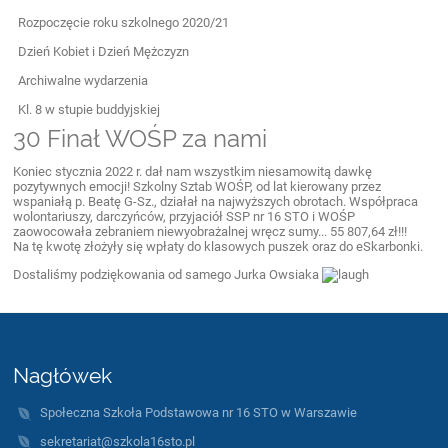
Rozpoczęcie roku szkolnego 2020/21
Dzień Kobiet i Dzień Mężczyzn
Archiwalne wydarzenia
Kl. 8 w stupie buddyjskiej
30 Finał WOŚP za nami
Koniec stycznia 2022 r. dał nam wszystkim niesamowitą dawkę
pozytywnych emocji! Szkolny Sztab WOŚP, od lat kierowany przez
wspaniałą p. Beatę G-Sz., działał na najwyższych obrotach. Współpraca
wolontariuszy, darczyńców, przyjaciół SSP nr 16 STO i WOŚP
zaowocowała zebraniem niewyobrażalnej wręcz sumy... 55 807,64 zł!!!
Na tę kwotę złożyły się wpłaty do klasowych puszek oraz do eSkarbonki.
Dostaliśmy podziękowania od samego Jurka Owsiaka
Nagłówek
Społeczna Szkoła Podstawowa nr 16 STO w Warszawie
sekretariat@szkola16sto.pl