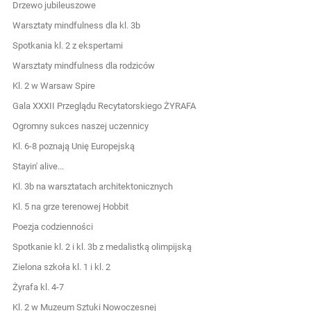
Drzewo jubileuszowe
Warsztaty mindfulness dla kl. 3b
Spotkania kl. 2 z ekspertami
Warsztaty mindfulness dla rodziców
Kl. 2 w Warsaw Spire
Gala XXXII Przeglądu Recytatorskiego ŻYRAFA
Ogromny sukces naszej uczennicy
Kl. 6-8 poznają Unię Europejską
Stayin' alive...
Kl. 3b na warsztatach architektonicznych
Kl. 5 na grze terenowej Hobbit
Poezja codzienności
Spotkanie kl. 2 i kl. 3b z medalistką olimpijską
Zielona szkoła kl. 1 i kl. 2
Żyrafa kl. 4-7
Kl. 2 w Muzeum Sztuki Nowoczesnej