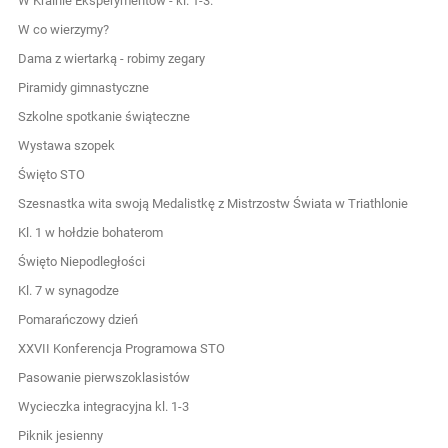
W Krainie Eksperymentów - kl. 1-3.
W co wierzymy?
Dama z wiertarką - robimy zegary
Piramidy gimnastyczne
Szkolne spotkanie świąteczne
Wystawa szopek
Święto STO
Szesnastka wita swoją Medalistkę z Mistrzostw Świata w Triathlonie
Kl. 1 w hołdzie bohaterom
Święto Niepodległości
Kl. 7 w synagodze
Pomarańczowy dzień
XXVII Konferencja Programowa STO
Pasowanie pierwszoklasistów
Wycieczka integracyjna kl. 1-3
Piknik jesienny