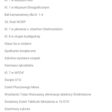
Kl. 1 w Muzeum ASP
Kl. 1 w Muzeum Etnograficznym
Bal karnawałowy dla kl. 1-4
33. finał WOŚP
Kl. 7 w plenerze z Józefem Chełmońskim
Kl. 8 w stupie buddyjskiej
Klasa 5a w stolarni
Spotkanie świąteczne
Szkolna wystawa szopek
Kiermasz rękodzieła
Kl. 7 w WFDiF
Święto STO
Dzień Pluszowego Misia
Wioślarski Tytan Warszawy, eliminacje dzielnicy Śródmieście
Światowy Dzień Tabliczki Mnożenia w 16 STO
Szachowy sukces