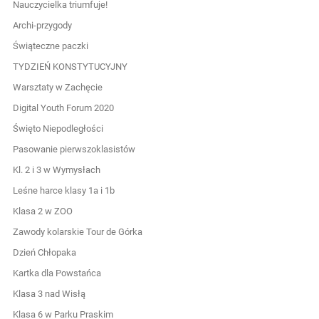
Nauczycielka triumfuje!
Archi-przygody
Świąteczne paczki
TYDZIEŃ KONSTYTUCYJNY
Warsztaty w Zachęcie
Digital Youth Forum 2020
Święto Niepodległości
Pasowanie pierwszoklasistów
Kl. 2 i 3 w Wymysłach
Leśne harce klasy 1a i 1b
Klasa 2 w ZOO
Zawody kolarskie Tour de Górka
Dzień Chłopaka
Kartka dla Powstańca
Klasa 3 nad Wisłą
Klasa 6 w Parku Praskim