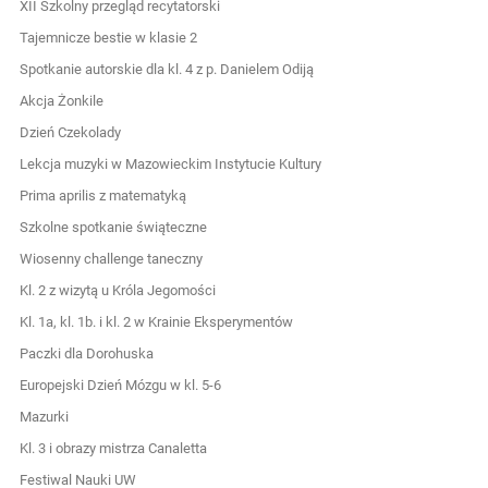
XII Szkolny przegląd recytatorski
Tajemnicze bestie w klasie 2
Spotkanie autorskie dla kl. 4 z p. Danielem Odiją
Akcja Żonkile
Dzień Czekolady
Lekcja muzyki w Mazowieckim Instytucie Kultury
Prima aprilis z matematyką
Szkolne spotkanie świąteczne
Wiosenny challenge taneczny
Kl. 2 z wizytą u Króla Jegomości
Kl. 1a, kl. 1b. i kl. 2 w Krainie Eksperymentów
Paczki dla Dorohuska
Europejski Dzień Mózgu w kl. 5-6
Mazurki
Kl. 3 i obrazy mistrza Canaletta
Festiwal Nauki UW