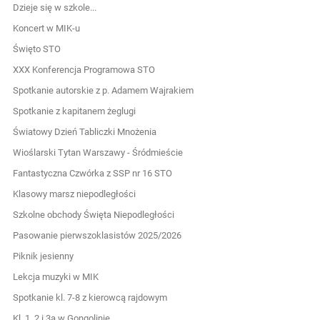
Dzieje się w szkole...
Koncert w MIK-u
Święto STO
XXX Konferencja Programowa STO
Spotkanie autorskie z p. Adamem Wajrakiem
Spotkanie z kapitanem żeglugi
Światowy Dzień Tabliczki Mnożenia
Wioślarski Tytan Warszawy - Śródmieście
Fantastyczna Czwórka z SSP nr 16 STO
Klasowy marsz niepodległości
Szkolne obchody Święta Niepodległości
Pasowanie pierwszoklasistów 2025/2026
Piknik jesienny
Lekcja muzyki w MIK
Spotkanie kl. 7-8 z kierowcą rajdowym
Kl. 1, 2 i 3a w Gongolinie