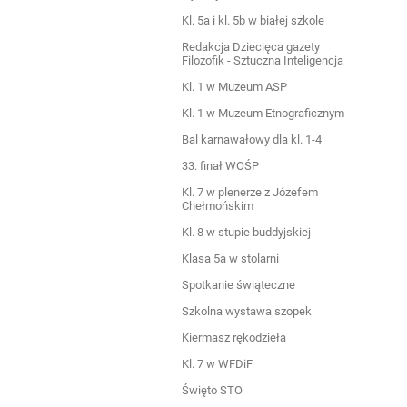
Kl. 5a i kl. 5b w białej szkole
Redakcja Dziecięca gazety
Filozofik - Sztuczna Inteligencja
Kl. 1 w Muzeum ASP
Kl. 1 w Muzeum Etnograficznym
Bal karnawałowy dla kl. 1-4
33. finał WOŚP
Kl. 7 w plenerze z Józefem
Chełmońskim
Kl. 8 w stupie buddyjskiej
Klasa 5a w stolarni
Spotkanie świąteczne
Szkolna wystawa szopek
Kiermasz rękodzieła
Kl. 7 w WFDiF
Święto STO