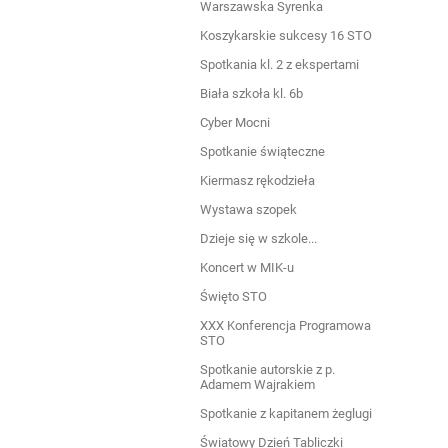
Warszawska Syrenka
Koszykarskie sukcesy 16 STO
Spotkania kl. 2 z ekspertami
Biała szkoła kl. 6b
Cyber Mocni
Spotkanie świąteczne
Kiermasz rękodzieła
Wystawa szopek
Dzieje się w szkole...
Koncert w MIK-u
Święto STO
XXX Konferencja Programowa
STO
Spotkanie autorskie z p.
Adamem Wajrakiem
Spotkanie z kapitanem żeglugi
Światowy Dzień Tabliczki