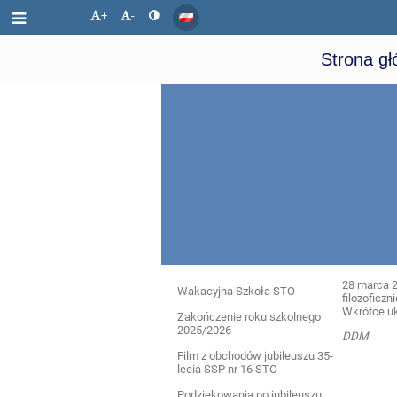
+
-
Strona g
28 marca 2
Wydarzenia
Wakacyjna Szkoła STO
filozoficzni
Wkrótce u
Zakończenie roku szkolnego
2025/2026
DDM
Film z obchodów jubileuszu 35-
lecia SSP nr 16 STO
Podziękowania po jubileuszu