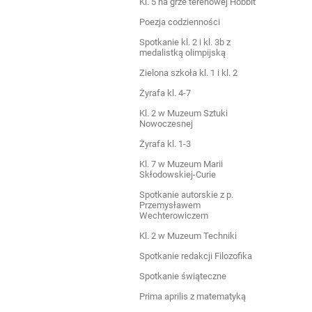
Kl. 5 na grze terenowej Hobbit
Poezja codzienności
Spotkanie kl. 2 i kl. 3b z
medalistką olimpijską
Zielona szkoła kl. 1 i kl. 2
Żyrafa kl. 4-7
Kl. 2 w Muzeum Sztuki
Nowoczesnej
Żyrafa kl. 1-3
Kl. 7 w Muzeum Marii
Skłodowskiej-Curie
Spotkanie autorskie z p.
Przemysławem
Wechterowiczem
Kl. 2 w Muzeum Techniki
Spotkanie redakcji Filozofika
Spotkanie świąteczne
Prima aprilis z matematyką