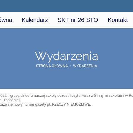
łówna
Kalendarz
SKT nr 26 STO
Kontakt
Wydarzenia
STRONA GŁÓWNA
/
WYDARZENIA
022 r. grupa dzieci z naszej szkoly uczestniczyła wraz z 5 innymi szkołami w Re
e i radośnie!!!
każe się nowy numer gazety pt. RZECZY NIEMOŻLIWE.