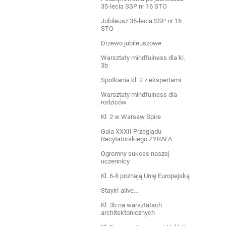
35-lecia SSP nr 16 STO
Jubileusz 35-lecia SSP nr 16
STO
Drzewo jubileuszowe
Warsztaty mindfulness dla kl.
3b
Spotkania kl. 2 z ekspertami
Warsztaty mindfulness dla
rodziców
Kl. 2 w Warsaw Spire
Gala XXXII Przeglądu
Recytatorskiego ŻYRAFA
Ogromny sukces naszej
uczennicy
Kl. 6-8 poznają Unię Europejską
Stayin' alive...
Kl. 3b na warsztatach
architektonicznych