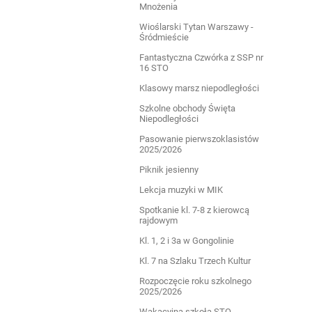
Mnożenia
Wioślarski Tytan Warszawy -
Śródmieście
Fantastyczna Czwórka z SSP nr
16 STO
Klasowy marsz niepodległości
Szkolne obchody Święta
Niepodległości
Pasowanie pierwszoklasistów
2025/2026
Piknik jesienny
Lekcja muzyki w MIK
Spotkanie kl. 7-8 z kierowcą
rajdowym
Kl. 1, 2 i 3a w Gongolinie
Kl. 7 na Szlaku Trzech Kultur
Rozpoczęcie roku szkolnego
2025/2026
Wakacyjna szkoła STO