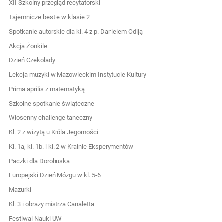
XII Szkolny przegląd recytatorski
Tajemnicze bestie w klasie 2
Spotkanie autorskie dla kl. 4 z p. Danielem Odiją
Akcja Żonkile
Dzień Czekolady
Lekcja muzyki w Mazowieckim Instytucie Kultury
Prima aprilis z matematyką
Szkolne spotkanie świąteczne
Wiosenny challenge taneczny
Kl. 2 z wizytą u Króla Jegomości
Kl. 1a, kl. 1b. i kl. 2 w Krainie Eksperymentów
Paczki dla Dorohuska
Europejski Dzień Mózgu w kl. 5-6
Mazurki
Kl. 3 i obrazy mistrza Canaletta
Festiwal Nauki UW