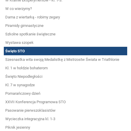
W Krainie Eksperymentów - kl. 1-3.
W co wierzymy?
Dama z wiertarką - robimy zegary
Piramidy gimnastyczne
Szkolne spotkanie świąteczne
Wystawa szopek
Święto STO
Szesnastka wita swoją Medalistkę z Mistrzostw Świata w Triathlonie
Kl. 1 w hołdzie bohaterom
Święto Niepodległości
Kl. 7 w synagodze
Pomarańczowy dzień
XXVII Konferencja Programowa STO
Pasowanie pierwszoklasistów
Wycieczka integracyjna kl. 1-3
Piknik jesienny