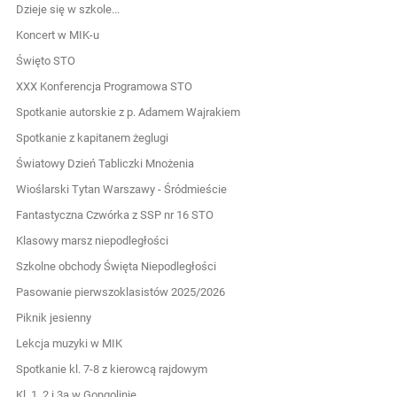
Dzieje się w szkole...
Koncert w MIK-u
Święto STO
XXX Konferencja Programowa STO
Spotkanie autorskie z p. Adamem Wajrakiem
Spotkanie z kapitanem żeglugi
Światowy Dzień Tabliczki Mnożenia
Wioślarski Tytan Warszawy - Śródmieście
Fantastyczna Czwórka z SSP nr 16 STO
Klasowy marsz niepodległości
Szkolne obchody Święta Niepodległości
Pasowanie pierwszoklasistów 2025/2026
Piknik jesienny
Lekcja muzyki w MIK
Spotkanie kl. 7-8 z kierowcą rajdowym
Kl. 1, 2 i 3a w Gongolinie