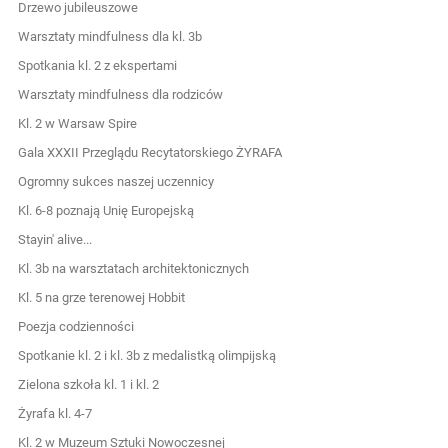
Drzewo jubileuszowe
Warsztaty mindfulness dla kl. 3b
Spotkania kl. 2 z ekspertami
Warsztaty mindfulness dla rodziców
Kl. 2 w Warsaw Spire
Gala XXXII Przeglądu Recytatorskiego ŻYRAFA
Ogromny sukces naszej uczennicy
Kl. 6-8 poznają Unię Europejską
Stayin' alive...
Kl. 3b na warsztatach architektonicznych
Kl. 5 na grze terenowej Hobbit
Poezja codzienności
Spotkanie kl. 2 i kl. 3b z medalistką olimpijską
Zielona szkoła kl. 1 i kl. 2
Żyrafa kl. 4-7
Kl. 2 w Muzeum Sztuki Nowoczesnej