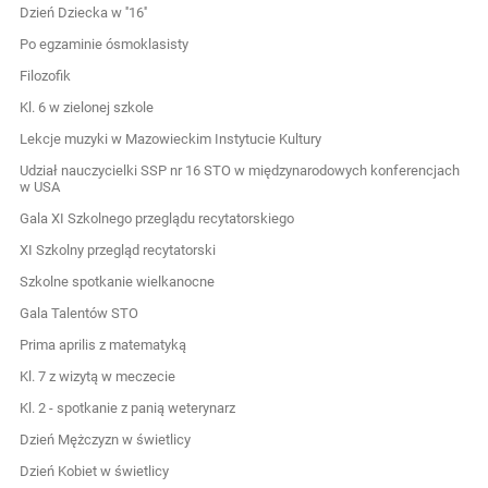
Dzień Dziecka w ''16''
Po egzaminie ósmoklasisty
Filozofik
Kl. 6 w zielonej szkole
Lekcje muzyki w Mazowieckim Instytucie Kultury
Udział nauczycielki SSP nr 16 STO w międzynarodowych konferencjach
w USA
Gala XI Szkolnego przeglądu recytatorskiego
XI Szkolny przegląd recytatorski
Szkolne spotkanie wielkanocne
Gala Talentów STO
Prima aprilis z matematyką
Kl. 7 z wizytą w meczecie
Kl. 2 - spotkanie z panią weterynarz
Dzień Mężczyzn w świetlicy
Dzień Kobiet w świetlicy