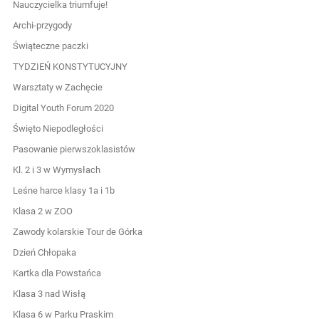
Nauczycielka triumfuje!
Archi-przygody
Świąteczne paczki
TYDZIEŃ KONSTYTUCYJNY
Warsztaty w Zachęcie
Digital Youth Forum 2020
Święto Niepodległości
Pasowanie pierwszoklasistów
Kl. 2 i 3 w Wymysłach
Leśne harce klasy 1a i 1b
Klasa 2 w ZOO
Zawody kolarskie Tour de Górka
Dzień Chłopaka
Kartka dla Powstańca
Klasa 3 nad Wisłą
Klasa 6 w Parku Praskim