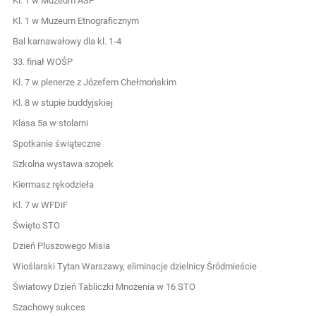
Kl. 1 w Muzeum ASP
Kl. 1 w Muzeum Etnograficznym
Bal karnawałowy dla kl. 1-4
33. finał WOŚP
Kl. 7 w plenerze z Józefem Chełmońskim
Kl. 8 w stupie buddyjskiej
Klasa 5a w stolarni
Spotkanie świąteczne
Szkolna wystawa szopek
Kiermasz rękodzieła
Kl. 7 w WFDiF
Święto STO
Dzień Pluszowego Misia
Wioślarski Tytan Warszawy, eliminacje dzielnicy Śródmieście
Światowy Dzień Tabliczki Mnożenia w 16 STO
Szachowy sukces