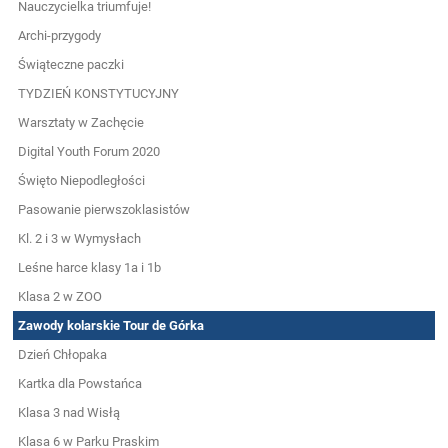
Nauczycielka triumfuje!
Archi-przygody
Świąteczne paczki
TYDZIEŃ KONSTYTUCYJNY
Warsztaty w Zachęcie
Digital Youth Forum 2020
Święto Niepodległości
Pasowanie pierwszoklasistów
Kl. 2 i 3 w Wymysłach
Leśne harce klasy 1a i 1b
Klasa 2 w ZOO
Zawody kolarskie Tour de Górka
Dzień Chłopaka
Kartka dla Powstańca
Klasa 3 nad Wisłą
Klasa 6 w Parku Praskim