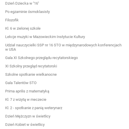
Dzień Dziecka w ''16''
Po egzaminie ósmoklasisty
Filozofik
Kl. 6 w zielonej szkole
Lekcje muzyki w Mazowieckim Instytucie Kultury
Udział nauczycielki SSP nr 16 STO w międzynarodowych konferencjach
w USA
Gala XI Szkolnego przeglądu recytatorskiego
XI Szkolny przegląd recytatorski
Szkolne spotkanie wielkanocne
Gala Talentów STO
Prima aprilis z matematyką
Kl. 7 z wizytą w meczecie
Kl. 2 - spotkanie z panią weterynarz
Dzień Mężczyzn w świetlicy
Dzień Kobiet w świetlicy