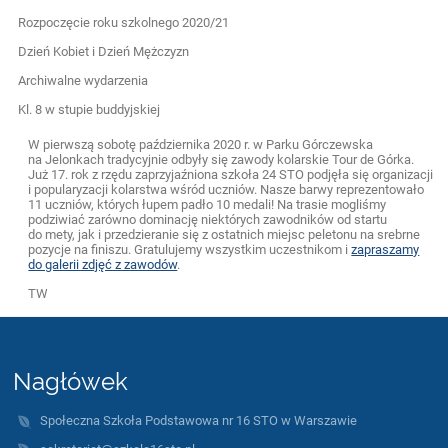
Rozpoczęcie roku szkolnego 2020/21
Dzień Kobiet i Dzień Mężczyzn
Archiwalne wydarzenia
Kl. 8 w stupie buddyjskiej
W pierwszą sobotę października 2020 r. w Parku Górczewska
na Jelonkach tradycyjnie odbyły się zawody kolarskie Tour de Górka.
Już 17. rok z rzędu zaprzyjaźniona szkoła 24 STO podjęła się organizacji
i popularyzacji kolarstwa wśród uczniów. Nasze barwy reprezentowało
11 uczniów, których łupem padło 10 medali! Na trasie mogliśmy
podziwiać zarówno dominację niektórych zawodników od startu
do mety, jak i przedzieranie się z ostatnich miejsc peletonu na srebrne
pozycje na finiszu. Gratulujemy wszystkim uczestnikom i
zapraszamy
do galerii zdjęć z zawodów
.
TW
Nagłówek
Społeczna Szkoła Podstawowa nr 16 STO w Warszawie