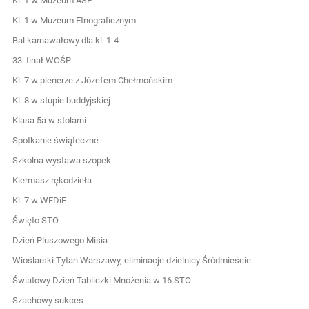
Kl. 1 w Muzeum ASP
Kl. 1 w Muzeum Etnograficznym
Bal karnawałowy dla kl. 1-4
33. finał WOŚP
Kl. 7 w plenerze z Józefem Chełmońskim
Kl. 8 w stupie buddyjskiej
Klasa 5a w stolarni
Spotkanie świąteczne
Szkolna wystawa szopek
Kiermasz rękodzieła
Kl. 7 w WFDiF
Święto STO
Dzień Pluszowego Misia
Wioślarski Tytan Warszawy, eliminacje dzielnicy Śródmieście
Światowy Dzień Tabliczki Mnożenia w 16 STO
Szachowy sukces