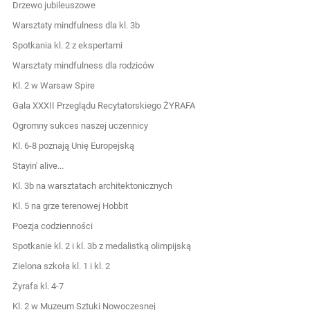
Drzewo jubileuszowe
Warsztaty mindfulness dla kl. 3b
Spotkania kl. 2 z ekspertami
Warsztaty mindfulness dla rodziców
Kl. 2 w Warsaw Spire
Gala XXXII Przeglądu Recytatorskiego ŻYRAFA
Ogromny sukces naszej uczennicy
Kl. 6-8 poznają Unię Europejską
Stayin' alive...
Kl. 3b na warsztatach architektonicznych
Kl. 5 na grze terenowej Hobbit
Poezja codzienności
Spotkanie kl. 2 i kl. 3b z medalistką olimpijską
Zielona szkoła kl. 1 i kl. 2
Żyrafa kl. 4-7
Kl. 2 w Muzeum Sztuki Nowoczesnej