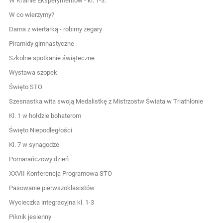
W Krainie Eksperymentów - kl. 1-3.
W co wierzymy?
Dama z wiertarką - robimy zegary
Piramidy gimnastyczne
Szkolne spotkanie świąteczne
Wystawa szopek
Święto STO
Szesnastka wita swoją Medalistkę z Mistrzostw Świata w Triathlonie
Kl. 1 w hołdzie bohaterom
Święto Niepodległości
Kl. 7 w synagodze
Pomarańczowy dzień
XXVII Konferencja Programowa STO
Pasowanie pierwszoklasistów
Wycieczka integracyjna kl. 1-3
Piknik jesienny