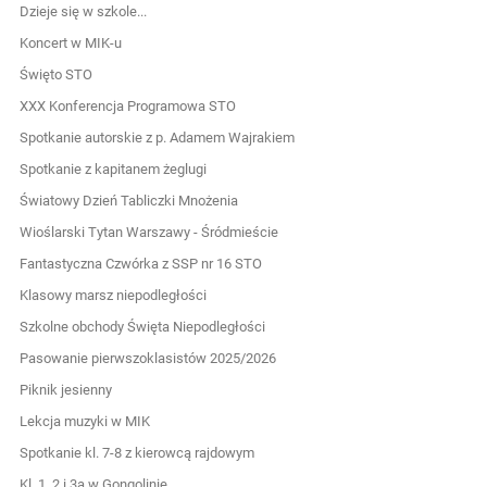
Dzieje się w szkole...
Koncert w MIK-u
Święto STO
XXX Konferencja Programowa STO
Spotkanie autorskie z p. Adamem Wajrakiem
Spotkanie z kapitanem żeglugi
Światowy Dzień Tabliczki Mnożenia
Wioślarski Tytan Warszawy - Śródmieście
Fantastyczna Czwórka z SSP nr 16 STO
Klasowy marsz niepodległości
Szkolne obchody Święta Niepodległości
Pasowanie pierwszoklasistów 2025/2026
Piknik jesienny
Lekcja muzyki w MIK
Spotkanie kl. 7-8 z kierowcą rajdowym
Kl. 1, 2 i 3a w Gongolinie