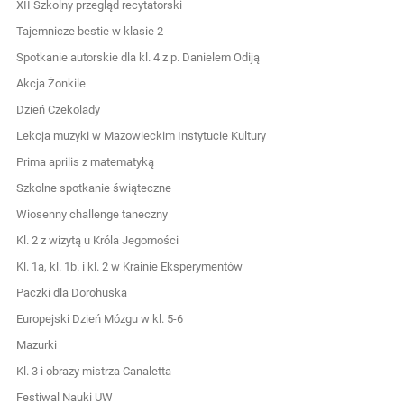
XII Szkolny przegląd recytatorski
Tajemnicze bestie w klasie 2
Spotkanie autorskie dla kl. 4 z p. Danielem Odiją
Akcja Żonkile
Dzień Czekolady
Lekcja muzyki w Mazowieckim Instytucie Kultury
Prima aprilis z matematyką
Szkolne spotkanie świąteczne
Wiosenny challenge taneczny
Kl. 2 z wizytą u Króla Jegomości
Kl. 1a, kl. 1b. i kl. 2 w Krainie Eksperymentów
Paczki dla Dorohuska
Europejski Dzień Mózgu w kl. 5-6
Mazurki
Kl. 3 i obrazy mistrza Canaletta
Festiwal Nauki UW