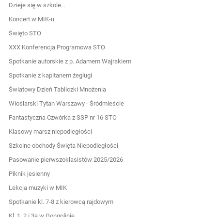
Dzieje się w szkole...
Koncert w MIK-u
Święto STO
XXX Konferencja Programowa STO
Spotkanie autorskie z p. Adamem Wajrakiem
Spotkanie z kapitanem żeglugi
Światowy Dzień Tabliczki Mnożenia
Wioślarski Tytan Warszawy - Śródmieście
Fantastyczna Czwórka z SSP nr 16 STO
Klasowy marsz niepodległości
Szkolne obchody Święta Niepodległości
Pasowanie pierwszoklasistów 2025/2026
Piknik jesienny
Lekcja muzyki w MIK
Spotkanie kl. 7-8 z kierowcą rajdowym
Kl. 1, 2 i 3a w Gongolinie