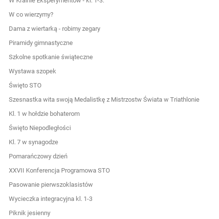
W Krainie Eksperymentów - kl. 1-3.
W co wierzymy?
Dama z wiertarką - robimy zegary
Piramidy gimnastyczne
Szkolne spotkanie świąteczne
Wystawa szopek
Święto STO
Szesnastka wita swoją Medalistkę z Mistrzostw Świata w Triathlonie
Kl. 1 w hołdzie bohaterom
Święto Niepodległości
Kl. 7 w synagodze
Pomarańczowy dzień
XXVII Konferencja Programowa STO
Pasowanie pierwszoklasistów
Wycieczka integracyjna kl. 1-3
Piknik jesienny