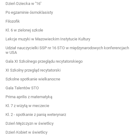
Dzień Dziecka w ''16''
Po egzaminie ósmoklasisty
Filozofik
Kl. 6 w zielonej szkole
Lekcje muzyki w Mazowieckim Instytucie Kultury
Udział nauczycielki SSP nr 16 STO w międzynarodowych konferencjach
w USA
Gala XI Szkolnego przeglądu recytatorskiego
XI Szkolny przegląd recytatorski
Szkolne spotkanie wielkanocne
Gala Talentów STO
Prima aprilis z matematyką
Kl. 7 z wizytą w meczecie
Kl. 2 - spotkanie z panią weterynarz
Dzień Mężczyzn w świetlicy
Dzień Kobiet w świetlicy