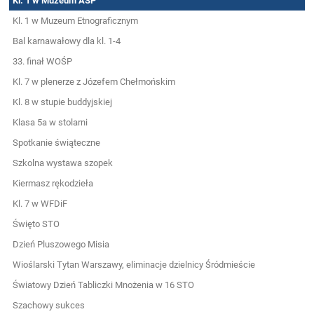
Kl. 1 w Muzeum ASP
Kl. 1 w Muzeum Etnograficznym
Bal karnawałowy dla kl. 1-4
33. finał WOŚP
Kl. 7 w plenerze z Józefem Chełmońskim
Kl. 8 w stupie buddyjskiej
Klasa 5a w stolarni
Spotkanie świąteczne
Szkolna wystawa szopek
Kiermasz rękodzieła
Kl. 7 w WFDiF
Święto STO
Dzień Pluszowego Misia
Wioślarski Tytan Warszawy, eliminacje dzielnicy Śródmieście
Światowy Dzień Tabliczki Mnożenia w 16 STO
Szachowy sukces