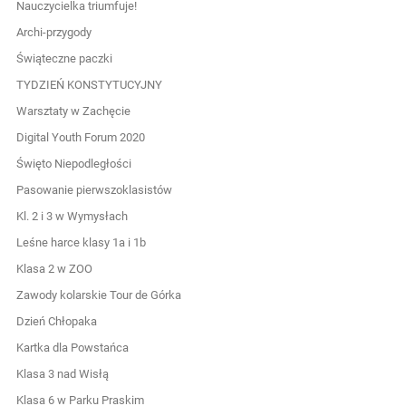
Nauczycielka triumfuje!
Archi-przygody
Świąteczne paczki
TYDZIEŃ KONSTYTUCYJNY
Warsztaty w Zachęcie
Digital Youth Forum 2020
Święto Niepodległości
Pasowanie pierwszoklasistów
Kl. 2 i 3 w Wymysłach
Leśne harce klasy 1a i 1b
Klasa 2 w ZOO
Zawody kolarskie Tour de Górka
Dzień Chłopaka
Kartka dla Powstańca
Klasa 3 nad Wisłą
Klasa 6 w Parku Praskim