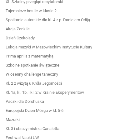
XII Szkolny przegląd recytatorski
Tajemnicze bestie w klasie 2
Spotkanie autorskie dla kl. 4 z p. Danielem Odiją
Akcja Żonkile
Dzień Czekolady
Lekcja muzyki w Mazowieckim Instytucie Kultury
Prima aprilis z matematyką
Szkolne spotkanie świąteczne
Wiosenny challenge taneczny
Kl. 2 z wizytą u Króla Jegomości
Kl. 1a, kl. 1b. i kl. 2 w Krainie Eksperymentów
Paczki dla Dorohuska
Europejski Dzień Mózgu w kl. 5-6
Mazurki
Kl. 3 i obrazy mistrza Canaletta
Festiwal Nauki UW