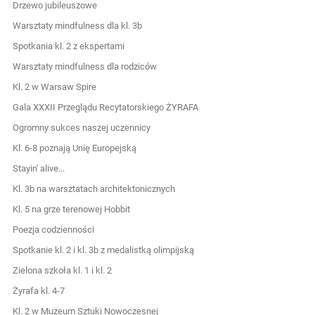
Drzewo jubileuszowe
Warsztaty mindfulness dla kl. 3b
Spotkania kl. 2 z ekspertami
Warsztaty mindfulness dla rodziców
Kl. 2 w Warsaw Spire
Gala XXXII Przeglądu Recytatorskiego ŻYRAFA
Ogromny sukces naszej uczennicy
Kl. 6-8 poznają Unię Europejską
Stayin' alive...
Kl. 3b na warsztatach architektonicznych
Kl. 5 na grze terenowej Hobbit
Poezja codzienności
Spotkanie kl. 2 i kl. 3b z medalistką olimpijską
Zielona szkoła kl. 1 i kl. 2
Żyrafa kl. 4-7
Kl. 2 w Muzeum Sztuki Nowoczesnej