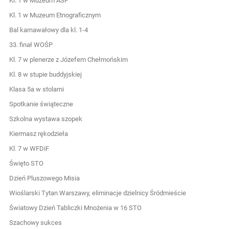
Kl. 1 w Muzeum ASP
Kl. 1 w Muzeum Etnograficznym
Bal karnawałowy dla kl. 1-4
33. finał WOŚP
Kl. 7 w plenerze z Józefem Chełmońskim
Kl. 8 w stupie buddyjskiej
Klasa 5a w stolarni
Spotkanie świąteczne
Szkolna wystawa szopek
Kiermasz rękodzieła
Kl. 7 w WFDiF
Święto STO
Dzień Pluszowego Misia
Wioślarski Tytan Warszawy, eliminacje dzielnicy Śródmieście
Światowy Dzień Tabliczki Mnożenia w 16 STO
Szachowy sukces