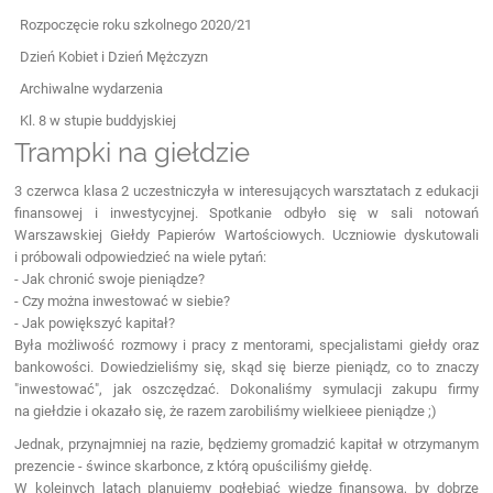
Rozpoczęcie roku szkolnego 2020/21
Dzień Kobiet i Dzień Mężczyzn
Archiwalne wydarzenia
Kl. 8 w stupie buddyjskiej
Trampki na giełdzie
3 czerwca klasa 2 uczestniczyła w interesujących warsztatach z edukacji
finansowej i inwestycyjnej. Spotkanie odbyło się w sali notowań
Warszawskiej Giełdy Papierów Wartościowych. Uczniowie dyskutowali
i próbowali odpowiedzieć na wiele pytań:
- Jak chronić swoje pieniądze?
- Czy można inwestować w siebie?
- Jak powiększyć kapitał?
Była możliwość rozmowy i pracy z mentorami, specjalistami giełdy oraz
bankowości. Dowiedzieliśmy się, skąd się bierze pieniądz, co to znaczy
"inwestować", jak oszczędzać. Dokonaliśmy symulacji zakupu firmy
na giełdzie i okazało się, że razem zarobiliśmy wielkieee pieniądze ;)
Jednak, przynajmniej na razie, będziemy gromadzić kapitał w otrzymanym
prezencie - śwince skarbonce, z którą opuściliśmy giełdę.
W kolejnych latach planujemy pogłębiać wiedzę finansową, by dobrze