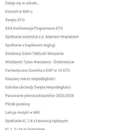
Dzieje się w szkole...
Koncert w MIK-u
Święto STO
XXX Konferencja Programowa STO
Spotkanie autorskie z p. Adamem Wajrakiem
Spotkanie z kapitanem żeglugi
Światowy Dzień Tabliczki Mnożenia
Wioślarski Tytan Warszawy - Śródmieście
Fantastyczna Czwórka z SSP nr 16 STO
Klasowy marsz niepodległości
Szkolne obchody Święta Niepodległości
Pasowanie pierwszoklasistów 2025/2026
Piknik jesienny
Lekcja muzyki w MIK
Spotkanie kl. 7-8 z kierowcą rajdowym
Kl. 1, 2 i 3a w Gongolinie