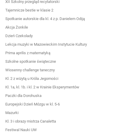
XII Szkolny przegląd recytatorski
Tajemnicze bestie w klasie 2
Spotkanie autorskie dla kl. 4 z p. Danielem Odiją
Akcja Żonkile
Dzień Czekolady
Lekcja muzyki w Mazowieckim Instytucie Kultury
Prima aprilis z matematyką
Szkolne spotkanie świąteczne
Wiosenny challenge taneczny
Kl. 2 z wizytą u Króla Jegomości
Kl. 1a, kl. 1b. i kl. 2 w Krainie Eksperymentów
Paczki dla Dorohuska
Europejski Dzień Mózgu w kl. 5-6
Mazurki
Kl. 3 i obrazy mistrza Canaletta
Festiwal Nauki UW