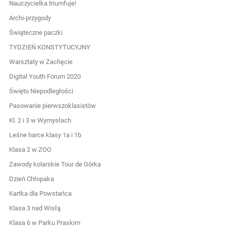
Nauczycielka triumfuje!
Archi-przygody
Świąteczne paczki
TYDZIEŃ KONSTYTUCYJNY
Warsztaty w Zachęcie
Digital Youth Forum 2020
Święto Niepodległości
Pasowanie pierwszoklasistów
Kl. 2 i 3 w Wymysłach
Leśne harce klasy 1a i 1b
Klasa 2 w ZOO
Zawody kolarskie Tour de Górka
Dzień Chłopaka
Kartka dla Powstańca
Klasa 3 nad Wisłą
Klasa 6 w Parku Praskim