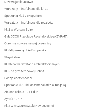
Drzewo jubileuszowe
Warsztaty mindfulness dla kl. 3b
Spotkania kl. 2 z ekspertami
Warsztaty mindfulness dla rodziców
Kl. 2 w Warsaw Spire
Gala XXXII Przeglądu Recytatorskiego ŻYRAFA
Ogromny sukces naszej uczennicy
Kl. 6-8 poznają Unię Europejską
Stayin' alive...
Kl. 3b na warsztatach architektonicznych
Kl. 5 na grze terenowej Hobbit
Poezja codzienności
Spotkanie kl. 2 i kl. 3b z medalistką olimpijską
Zielona szkoła kl. 1 i kl. 2
Żyrafa kl. 4-7
Kl. 2 w Muzeum Sztuki Nowoczesnej