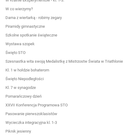
W Krainie Eksperymentów - kl. 1-3.
W co wierzymy?
Dama z wiertarką - robimy zegary
Piramidy gimnastyczne
Szkolne spotkanie świąteczne
Wystawa szopek
Święto STO
Szesnastka wita swoją Medalistkę z Mistrzostw Świata w Triathlonie
Kl. 1 w hołdzie bohaterom
Święto Niepodległości
Kl. 7 w synagodze
Pomarańczowy dzień
XXVII Konferencja Programowa STO
Pasowanie pierwszoklasistów
Wycieczka integracyjna kl. 1-3
Piknik jesienny