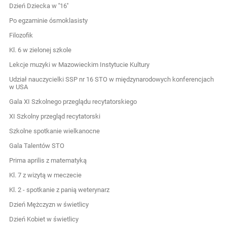
Dzień Dziecka w ''16''
Po egzaminie ósmoklasisty
Filozofik
Kl. 6 w zielonej szkole
Lekcje muzyki w Mazowieckim Instytucie Kultury
Udział nauczycielki SSP nr 16 STO w międzynarodowych konferencjach
w USA
Gala XI Szkolnego przeglądu recytatorskiego
XI Szkolny przegląd recytatorski
Szkolne spotkanie wielkanocne
Gala Talentów STO
Prima aprilis z matematyką
Kl. 7 z wizytą w meczecie
Kl. 2 - spotkanie z panią weterynarz
Dzień Mężczyzn w świetlicy
Dzień Kobiet w świetlicy