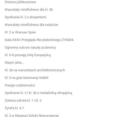
Drzewo jubileuszowe
Warsztaty mindfulness dla kl. 3b
Spotkania kl. 2 z ekspertami
Warsztaty mindfulness dla rodziców
Kl. 2 w Warsaw Spire
Gala XXXII Przeglądu Recytatorskiego ŻYRAFA
Ogromny sukces naszej uczennicy
Kl. 6-8 poznają Unię Europejską
Stayin' alive...
Kl. 3b na warsztatach architektonicznych
Kl. 5 na grze terenowej Hobbit
Poezja codzienności
Spotkanie kl. 2 i kl. 3b z medalistką olimpijską
Zielona szkoła kl. 1 i kl. 2
Żyrafa kl. 4-7
Kl. 2 w Muzeum Sztuki Nowoczesnej