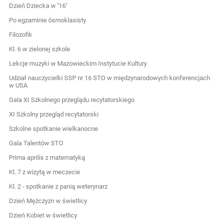
Dzień Dziecka w ''16''
Po egzaminie ósmoklasisty
Filozofik
Kl. 6 w zielonej szkole
Lekcje muzyki w Mazowieckim Instytucie Kultury
Udział nauczycielki SSP nr 16 STO w międzynarodowych konferencjach
w USA
Gala XI Szkolnego przeglądu recytatorskiego
XI Szkolny przegląd recytatorski
Szkolne spotkanie wielkanocne
Gala Talentów STO
Prima aprilis z matematyką
Kl. 7 z wizytą w meczecie
Kl. 2 - spotkanie z panią weterynarz
Dzień Mężczyzn w świetlicy
Dzień Kobiet w świetlicy