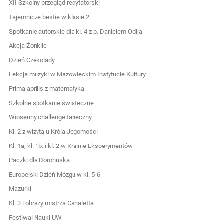
XII Szkolny przegląd recytatorski
Tajemnicze bestie w klasie 2
Spotkanie autorskie dla kl. 4 z p. Danielem Odiją
Akcja Żonkile
Dzień Czekolady
Lekcja muzyki w Mazowieckim Instytucie Kultury
Prima aprilis z matematyką
Szkolne spotkanie świąteczne
Wiosenny challenge taneczny
Kl. 2 z wizytą u Króla Jegomości
Kl. 1a, kl. 1b. i kl. 2 w Krainie Eksperymentów
Paczki dla Dorohuska
Europejski Dzień Mózgu w kl. 5-6
Mazurki
Kl. 3 i obrazy mistrza Canaletta
Festiwal Nauki UW