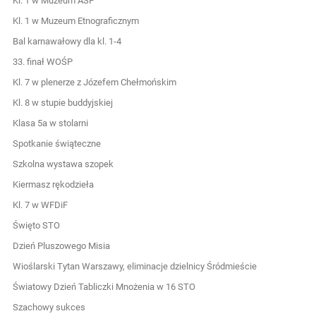
Kl. 1 w Muzeum ASP
Kl. 1 w Muzeum Etnograficznym
Bal karnawałowy dla kl. 1-4
33. finał WOŚP
Kl. 7 w plenerze z Józefem Chełmońskim
Kl. 8 w stupie buddyjskiej
Klasa 5a w stolarni
Spotkanie świąteczne
Szkolna wystawa szopek
Kiermasz rękodzieła
Kl. 7 w WFDiF
Święto STO
Dzień Pluszowego Misia
Wioślarski Tytan Warszawy, eliminacje dzielnicy Śródmieście
Światowy Dzień Tabliczki Mnożenia w 16 STO
Szachowy sukces