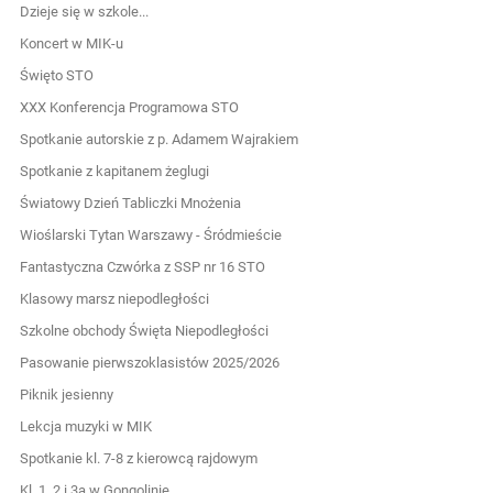
Dzieje się w szkole...
Koncert w MIK-u
Święto STO
XXX Konferencja Programowa STO
Spotkanie autorskie z p. Adamem Wajrakiem
Spotkanie z kapitanem żeglugi
Światowy Dzień Tabliczki Mnożenia
Wioślarski Tytan Warszawy - Śródmieście
Fantastyczna Czwórka z SSP nr 16 STO
Klasowy marsz niepodległości
Szkolne obchody Święta Niepodległości
Pasowanie pierwszoklasistów 2025/2026
Piknik jesienny
Lekcja muzyki w MIK
Spotkanie kl. 7-8 z kierowcą rajdowym
Kl. 1, 2 i 3a w Gongolinie