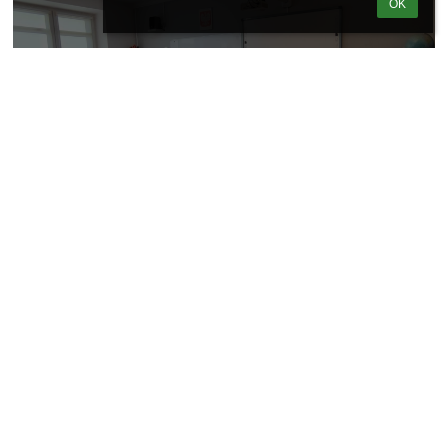
OK
4
Nagłówek
Społeczna Szkoła Podstawowa nr 16 STO w Warszawie
sekretariat@szkola16sto.pl
(22) 625-15-12
al. Solidarności 113 c
00-140 Warszawa