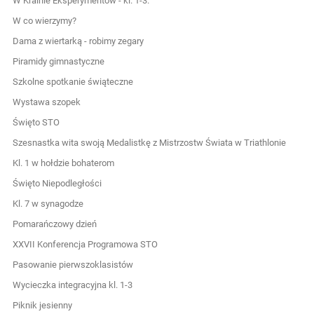
W Krainie Eksperymentów - kl. 1-3.
W co wierzymy?
Dama z wiertarką - robimy zegary
Piramidy gimnastyczne
Szkolne spotkanie świąteczne
Wystawa szopek
Święto STO
Szesnastka wita swoją Medalistkę z Mistrzostw Świata w Triathlonie
Kl. 1 w hołdzie bohaterom
Święto Niepodległości
Kl. 7 w synagodze
Pomarańczowy dzień
XXVII Konferencja Programowa STO
Pasowanie pierwszoklasistów
Wycieczka integracyjna kl. 1-3
Piknik jesienny