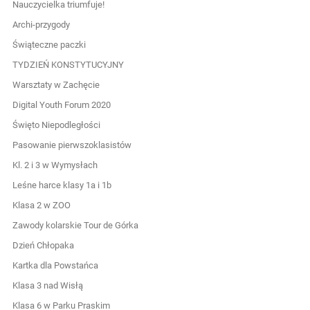
Nauczycielka triumfuje!
Archi-przygody
Świąteczne paczki
TYDZIEŃ KONSTYTUCYJNY
Warsztaty w Zachęcie
Digital Youth Forum 2020
Święto Niepodległości
Pasowanie pierwszoklasistów
Kl. 2 i 3 w Wymysłach
Leśne harce klasy 1a i 1b
Klasa 2 w ZOO
Zawody kolarskie Tour de Górka
Dzień Chłopaka
Kartka dla Powstańca
Klasa 3 nad Wisłą
Klasa 6 w Parku Praskim