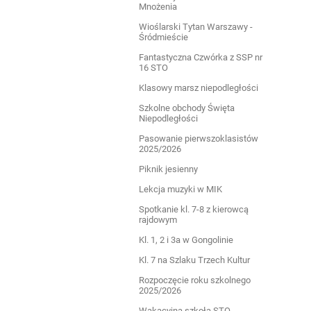
Mnożenia
Wioślarski Tytan Warszawy -
Śródmieście
Fantastyczna Czwórka z SSP nr
16 STO
Klasowy marsz niepodległości
Szkolne obchody Święta
Niepodległości
Pasowanie pierwszoklasistów
2025/2026
Piknik jesienny
Lekcja muzyki w MIK
Spotkanie kl. 7-8 z kierowcą
rajdowym
Kl. 1, 2 i 3a w Gongolinie
Kl. 7 na Szlaku Trzech Kultur
Rozpoczęcie roku szkolnego
2025/2026
Wakacyjna szkoła STO