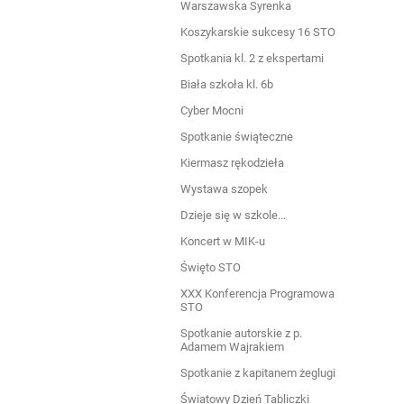
Warszawska Syrenka
Koszykarskie sukcesy 16 STO
Spotkania kl. 2 z ekspertami
Biała szkoła kl. 6b
Cyber Mocni
Spotkanie świąteczne
Kiermasz rękodzieła
Wystawa szopek
Dzieje się w szkole...
Koncert w MIK-u
Święto STO
XXX Konferencja Programowa
STO
Spotkanie autorskie z p.
Adamem Wajrakiem
Spotkanie z kapitanem żeglugi
Światowy Dzień Tabliczki