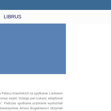
LIBRUS
o Pałacu Krasińskich na spotkanie z autorem
asowy wyżeł, którego pan Łukasz adoptował
k". Podczas spotkania uczniowie wysłuchali
towarzystwie Amora drugoklasisci otrzymali