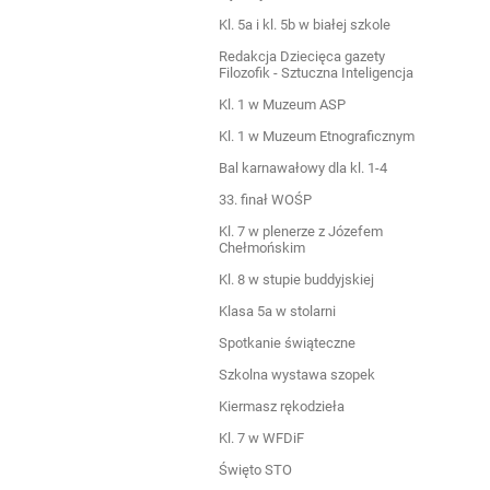
Kl. 5a i kl. 5b w białej szkole
Redakcja Dziecięca gazety
Filozofik - Sztuczna Inteligencja
Kl. 1 w Muzeum ASP
Kl. 1 w Muzeum Etnograficznym
Bal karnawałowy dla kl. 1-4
33. finał WOŚP
Kl. 7 w plenerze z Józefem
Chełmońskim
Kl. 8 w stupie buddyjskiej
Klasa 5a w stolarni
Spotkanie świąteczne
Szkolna wystawa szopek
Kiermasz rękodzieła
Kl. 7 w WFDiF
Święto STO