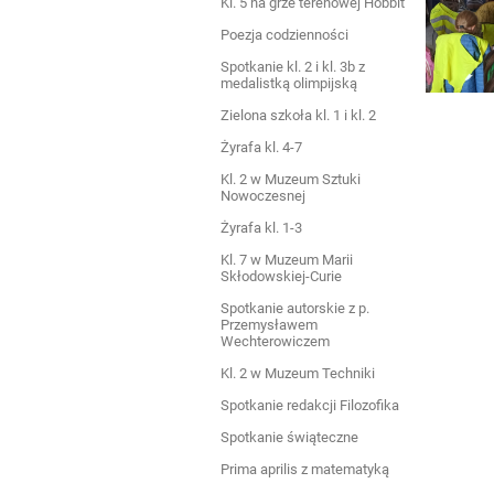
Kl. 5 na grze terenowej Hobbit
Poezja codzienności
Spotkanie kl. 2 i kl. 3b z
medalistką olimpijską
Zielona szkoła kl. 1 i kl. 2
Żyrafa kl. 4-7
Kl. 2 w Muzeum Sztuki
Nowoczesnej
Żyrafa kl. 1-3
Kl. 7 w Muzeum Marii
Skłodowskiej-Curie
Spotkanie autorskie z p.
Przemysławem
Wechterowiczem
Kl. 2 w Muzeum Techniki
Spotkanie redakcji Filozofika
Spotkanie świąteczne
Prima aprilis z matematyką