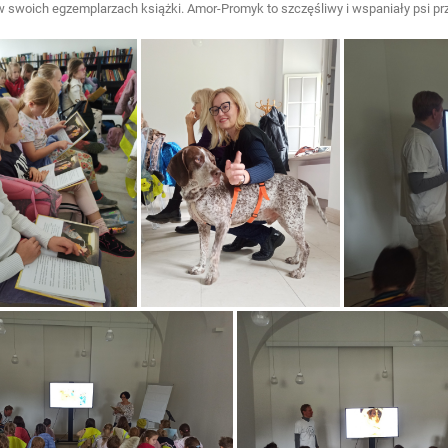
w swoich egzemplarzach książki. Amor-Promyk to szczęśliwy i wspaniały psi przyj