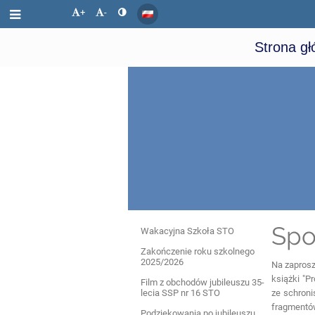
+
-
Strona g
Wydarzenia
Spo
Wakacyjna Szkoła STO
Zakończenie roku szkolnego
2025/2026
Na zaprosz
książki "
Film z obchodów jubileuszu 35-
lecia SSP nr 16 STO
ze schroni
fragmentów
Podziękowania po jubileuszu