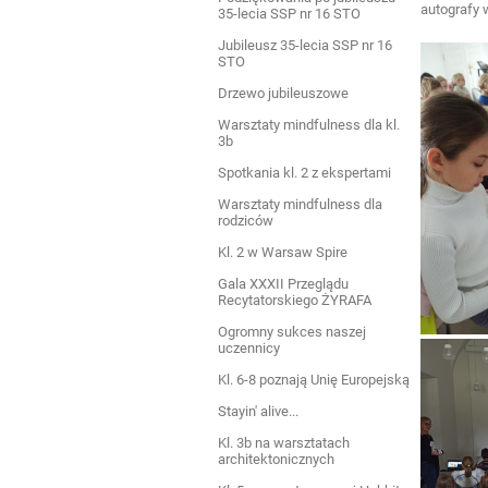
autografy 
35-lecia SSP nr 16 STO
Jubileusz 35-lecia SSP nr 16
STO
Drzewo jubileuszowe
Warsztaty mindfulness dla kl.
3b
Spotkania kl. 2 z ekspertami
Warsztaty mindfulness dla
rodziców
Kl. 2 w Warsaw Spire
Gala XXXII Przeglądu
Recytatorskiego ŻYRAFA
Ogromny sukces naszej
uczennicy
Kl. 6-8 poznają Unię Europejską
Stayin' alive...
Kl. 3b na warsztatach
architektonicznych