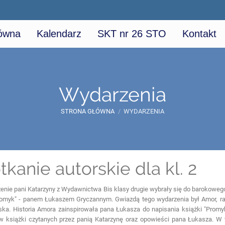
łówna
Kalendarz
SKT nr 26 STO
Kontakt
Wydarzenia
STRONA GŁÓWNA
/
WYDARZENIA
tkanie autorskie dla kl. 2
enie pani Katarzyny z Wydawnictwa Bis klasy drugie wybrały się do barokoweg
Promyk" - panem Łukaszem Gryczannym. Gwiazdą tego wydarzenia był Amor, r
ska. Historia Amora zainspirowała pana Łukasza do napisania książki "Promy
 książki czytanych przez panią Katarzynę oraz opowieści pana Łukasza. W 